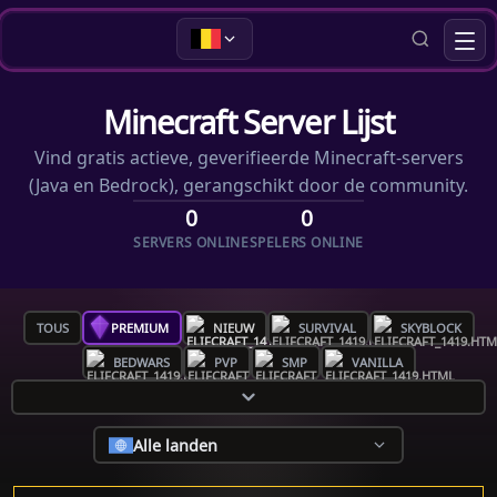
Minecraft Server Lijst
Vind gratis actieve, geverifieerde Minecraft-servers
(Java en Bedrock), gerangschikt door de community.
0
0
SERVERS ONLINE
SPELERS ONLINE
TOUS
PREMIUM
NIEUW
SURVIVAL
SKYBLOCK
BEDWARS
PVP
SMP
VANILLA
Alle landen