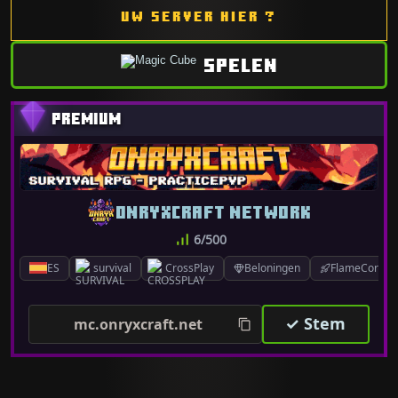
UW SERVER HIER ?
SPELEN
ONRYXCRAFT NETWORK
6/500
ES
survival
CrossPlay
Beloningen
FlameCord 1.
✓ Stem
mc.onryxcraft.net