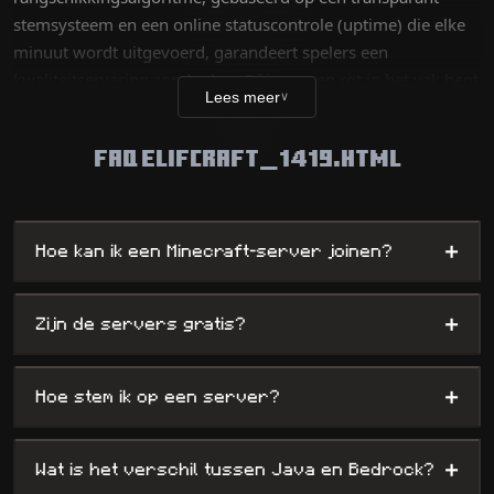
stemsysteem en een online statuscontrole (uptime) die elke
minuut wordt uitgevoerd, garandeert spelers een
kwaliteitservaring zonder lag. Of je nu een rot in het vak bent
Lees meer
∨
die een technische uitdaging zoekt of een nieuwe speler op
zoek naar plezier, onze database bevat duizenden unieke
FAQ ELIFCRAFT_1419.HTML
werelden — van survival tot complexe minigames — terwijl
we beheerders maximale visibiliteit bieden.
+
Hoe kan ik een Minecraft-server joinen?
+
Zijn de servers gratis?
+
Hoe stem ik op een server?
+
Wat is het verschil tussen Java en Bedrock?