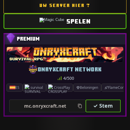
UW SERVER HIER ?
SPELEN
ONRYXCRAFT NETWORK
4/500
ES
survival
CrossPlay
Beloningen
FlameCord 1.
✓ Stem
mc.onryxcraft.net