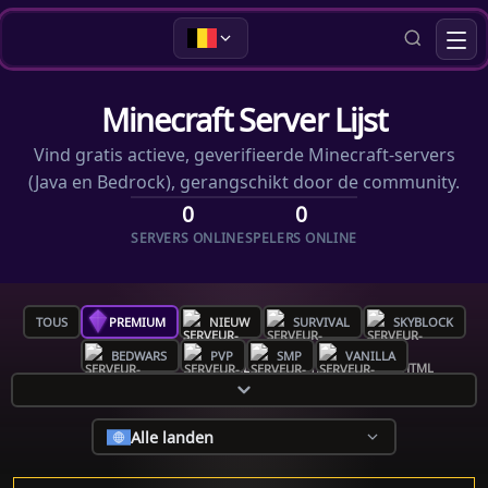
Minecraft Server Lijst
Vind gratis actieve, geverifieerde Minecraft-servers
(Java en Bedrock), gerangschikt door de community.
0
0
SERVERS ONLINE
SPELERS ONLINE
TOUS
PREMIUM
NIEUW
SURVIVAL
SKYBLOCK
BEDWARS
PVP
SMP
VANILLA
Alle landen