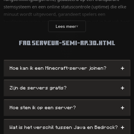
stemsysteem en een online statuscontrole (uptime) die elke
minuut wordt uitgevoerd, garandeert spelers een
kwaliteitservaring zonder lag. Of je nu een rot in het vak bent
Lees meer
∨
die een technische uitdaging zoekt of een nieuwe speler op
zoek naar plezier, onze database bevat duizenden unieke
FAQ SERVEUR-SEMI-RP.30.HTML
werelden — van survival tot complexe minigames — terwijl
we beheerders maximale visibiliteit bieden.
+
Hoe kan ik een Minecraft-server joinen?
+
Zijn de servers gratis?
+
Hoe stem ik op een server?
+
Wat is het verschil tussen Java en Bedrock?