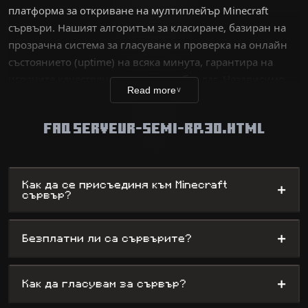
платформа за откриване на мултиплейър Minecraft
сървъри. Нашият алгоритъм за класиране, базиран на
прозрачна система за гласуване и проверка на онлайн
състоянието (uptime) на всяка минута, гарантира на
играчите качествено изживяване без лаг. Независимо
Read more
∨
дали сте ветеран, търсещ техническо
предизвикателство, или нов играч в търсене на
FAQ SERVEUR-SEMI-RP.30.HTML
забавление, нашата база данни изброява хиляди
уникални светове – от сървъри за оцеляване до сложни
мини-игри, като същевременно предлага на
администраторите максимална видимост.
Как да се присъединя към Minecraft
+
сървър?
+
Безплатни ли са сървърите?
+
Как да гласувам за сървър?