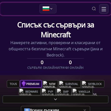
Списък със сървъри за
Minecraft
Намерете активни, проверени и класирани от
общността безплатни Minecraft сървъри (Java и
Bedrock).
0
0
СЪРВЪРИ ОНЛАЙН
ИГРАЧИ ОНЛАЙН
TOUS
PREMIUM
NEW
SURVIVAL
SKYBLOCK
BEDWARS
PVP
SMP
VANILLA
Всички държави