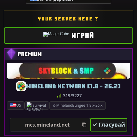
YOUR SERVER HERE ?
ИГРАЙ
MINELAND NETWORK [1.8 - 26.2]
319/3227
US
survival
MinelandBungee 1.8.x-26.x
✓ Гласувай
mcs.mineland.net