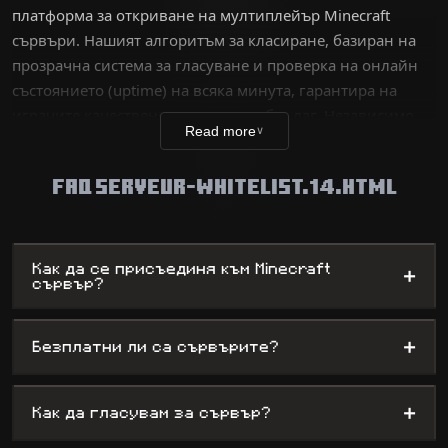
платформа за откриване на мултиплейър Minecraft
сървъри. Нашият алгоритъм за класиране, базиран на
прозрачна система за гласуване и проверка на онлайн
състоянието (uptime) на всяка минута, гарантира на
играчите качествено изживяване без лаг. Независимо
Read more
∨
дали сте ветеран, търсещ техническо
предизвикателство, или нов играч в търсене на
FAQ SERVEUR-WHITELIST.14.HTML
забавление, нашата база данни изброява хиляди
уникални светове – от сървъри за оцеляване до сложни
мини-игри, като същевременно предлага на
администраторите максимална видимост.
Как да се присъединя към Minecraft
+
сървър?
+
Безплатни ли са сървърите?
+
Как да гласувам за сървър?