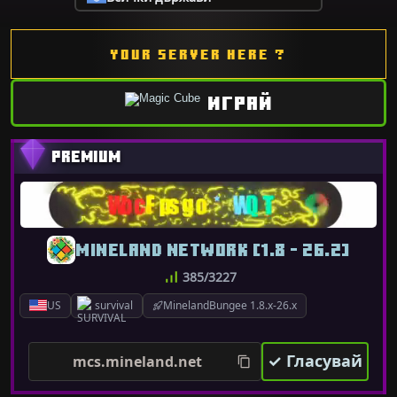
YOUR SERVER HERE ?
ИГРАЙ
MINELAND NETWORK [1.8 - 26.2]
385/3227
US
survival
MinelandBungee 1.8.x-26.x
✓ Гласувай
mcs.mineland.net