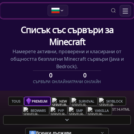
Списък със сървъри за
Minecraft
Намерете активни, проверени и класирани от
общността безплатни Minecraft сървъри (Java и
Bedrock).
0
0
СЪРВЪРИ ОНЛАЙН
ИГРАЧИ ОНЛАЙН
TOUS
PREMIUM
NEW
SURVIVAL
SKYBLOCK
BEDWARS
PVP
SMP
VANILLA
Всички държави