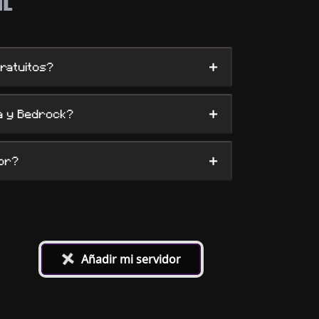
ML
+
ratuitos?
+
a y Bedrock?
+
dor?
+
Añadir mi servidor