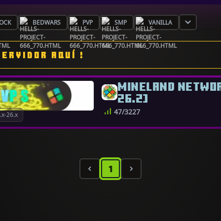
OCK
BEDWARS
PVP
SMP
VANILLA
SERVIDOR AQUÍ !
MINELAND NETWORK
26.2]
47/3227
x-26.x
1