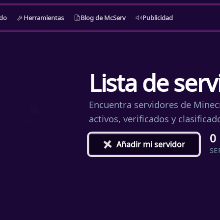
do
Herramientas
Blog de McServ
Publicidad
Lista de ser
Encuentra servidores de Minecr
activos, verificados y clasific
0
+
Añadir mi servidor
SE