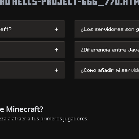
AQ HELLS-PROJECT-666_770.HT
+
raft?
¿Los servidores son g
+
¿Diferencia entre Jav
+
¿Cómo añadir mi servi
e Minecraft?
za a atraer a tus primeros jugadores.