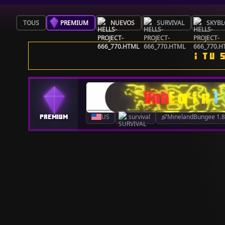
TOUS
PREMIUM
NUEVOS
SURVIVAL
SKYBL
¡ TU 
US
survival
MinelandBungee 1.8.