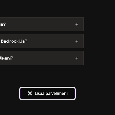
+
ia?
+
 Bedrockilla?
+
limeni?
+
Lisää palvelimeni