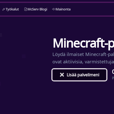
Työkalut
McServ Blogi
Mainonta
Minecraft-pa
Löydä ilmaiset Minecraft-pal
ovat aktiivisia, varmistettuj
+
Lisää palvelimeni
P