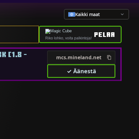
Kaikki maat
PELAA
Riko lohko, voita palkintoja!
 [1.8 -
mcs.mineland.net
✓ Äänestä