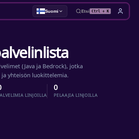
Suomi
Etsi
Ctrl + K
lvelinlista
velimet (Java ja Bedrock), jotka
a ja yhteisön luokittelemia.
0
0
ALVELIMIA LINJOILLA
PELAAJIA LINJOILLA