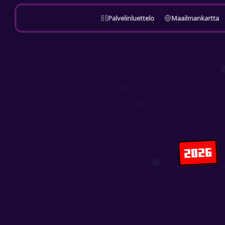
Palvelinluettelo
Maailmankartta
2026