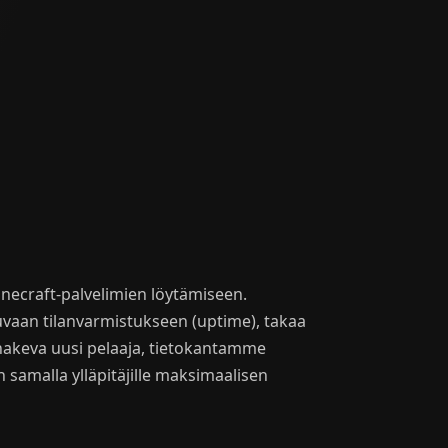
ecraft-palvelimien löytämiseen.
uvaan tilanvarmistukseen (uptime), takaa
a hakeva uusi pelaaja, tietokantamme
n samalla ylläpitäjille maksimaalisen