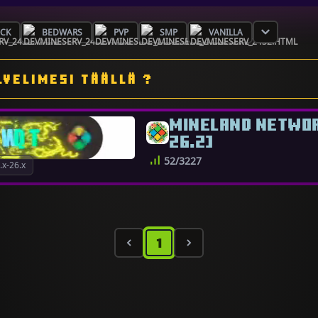
OCK
BEDWARS
PVP
SMP
VANILLA
LVELIMESI TÄÄLLÄ ?
MINELAND NETWORK
26.2]
52/3227
x-26.x
1