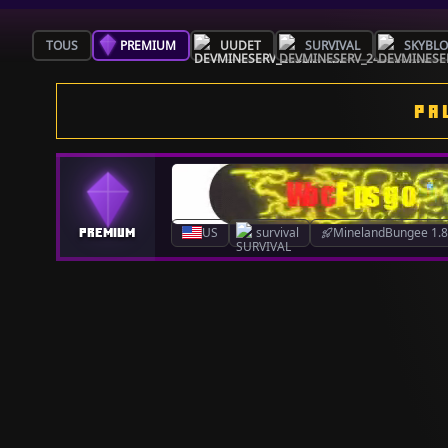
TOUS
PREMIUM
UUDET
SURVIVAL
SKYBL
PA
US
survival
MinelandBungee 1.8.