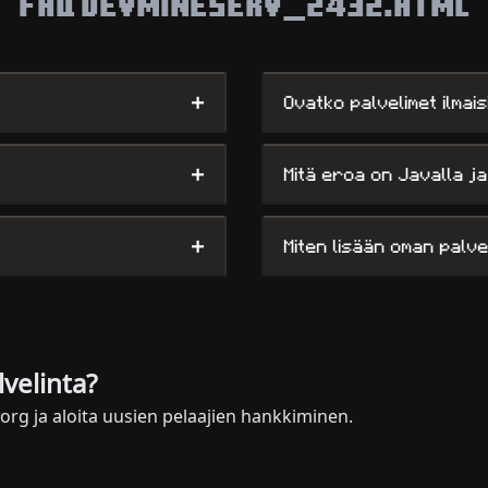
FAQ DEVMINESERV_2432.HTML
+
Ovatko palvelimet ilmais
+
Mitä eroa on Javalla ja
+
Miten lisään oman palve
velinta?
.org ja aloita uusien pelaajien hankkiminen.