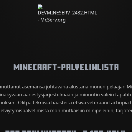
Minecraft-palvelinlista
innuttanut asemansa johtavana alustana monen pelaajan Min
inäkyvään äänestysjärjestelmään ja minuutin välein tapaht
muksen. Olitpa teknisiä haasteita etsivä veteraani tai hupi
selviytymispalvelimista monimutkaisiin minipeleihin, tarjote