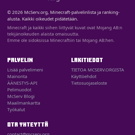
© 2026 McServ.org, Minecraft-palvelinlista ja ranking-
alusta. Kaikki oikeudet pidätetään.
Minecraft ja kaikki siihen liittyvät kuvat ovat Mojang AB:n
tekijänoikeuden alaista omaisuutta.
Emme ole sidoksissa Minecraftiin tai Mojang AB:hen.
PALVELIN
LAKITIEDOT
Lisää palvelimeni
TIETOA MCSERV.ORGISTA
Mainonta
Käyttöehdot
ÄÄNESTYS-API
Tietosuojaseloste
Pelimuodot
McServ Blogi
Maailmankartta
Työkalut
OTA YHTEYTTÄ
contact@mcserv.org