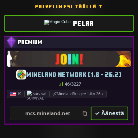
PALVELIMESI TÄÄLLÄ ?
PELAA
MINELAND NETWORK [1.8 - 26.2]
46/3227
US
survival
MinelandBungee 1.8.x-26.x
✓ Äänestä
mcs.mineland.net