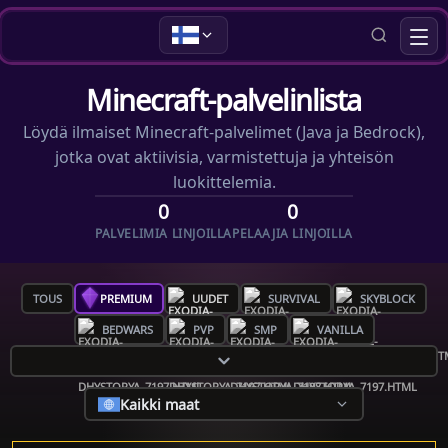
Minecraft-palvelinlista
Löydä ilmaiset Minecraft-palvelimet (Java ja Bedrock),
jotka ovat aktiivisia, varmistettuja ja yhteisön
luokittelemia.
0
0
PALVELIMIA LINJOILLA
PELAAJIA LINJOILLA
TOUS
PREMIUM
UUDET
SURVIVAL
SKYBLOCK
BEDWARS
PVP
SMP
VANILLA
Kaikki maat