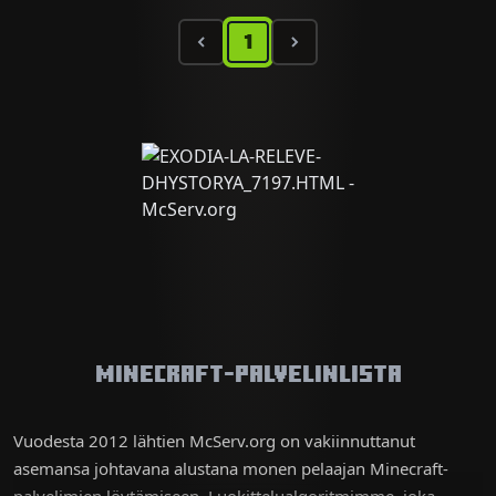
1
Minecraft-palvelinlista
Vuodesta 2012 lähtien McServ.org on vakiinnuttanut
asemansa johtavana alustana monen pelaajan Minecraft-
palvelimien löytämiseen. Luokittelualgoritmimme, joka