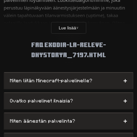
perustuu läpinäkyvään äänestysjärjestelmään ja minuutin
välein tapahtuvaan tilanvarmistukseen (uptime), takaa
pelaajille laadukkaan ja viiveettömän kokemuksen. Olitpa
Lue lisää
∨
teknisiä haasteita etsivä veteraani tai hupia hakeva uusi
pelaaja, tietokantamme sisältää tuhansia ainutlaatuisia
FAQ EXODIA-LA-RELEVE-
maailmoja selviytymispalvelimista monimutkaisiin
minipeleihin, tarjoten samalla ylläpitäjille maksimaalisen
DHYSTORYA_7197.HTML
näkyvyyden.
+
Miten liitän Minecraft-palvelimelle?
+
Ovatko palvelimet ilmaisia?
+
Miten äänestän palvelinta?