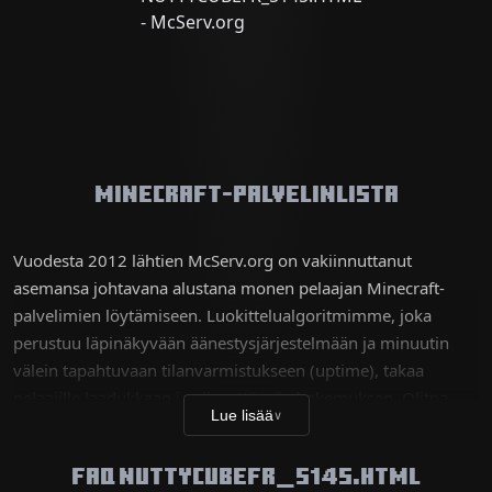
Minecraft-palvelinlista
Vuodesta 2012 lähtien McServ.org on vakiinnuttanut
asemansa johtavana alustana monen pelaajan Minecraft-
palvelimien löytämiseen. Luokittelualgoritmimme, joka
perustuu läpinäkyvään äänestysjärjestelmään ja minuutin
välein tapahtuvaan tilanvarmistukseen (uptime), takaa
pelaajille laadukkaan ja viiveettömän kokemuksen. Olitpa
Lue lisää
∨
teknisiä haasteita etsivä veteraani tai hupia hakeva uusi
pelaaja, tietokantamme sisältää tuhansia ainutlaatuisia
FAQ NUTTYCUBEFR_5145.HTML
maailmoja selviytymispalvelimista monimutkaisiin