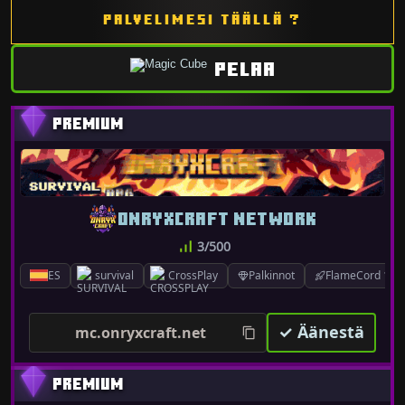
PALVELIMESI TÄÄLLÄ ?
PELAA
ONRYXCRAFT NETWORK
3/500
ES
survival
CrossPlay
Palkinnot
FlameCord 1.7.x
✓ Äänestä
mc.onryxcraft.net