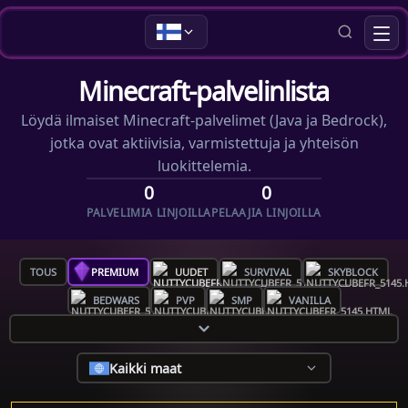
Minecraft-palvelinlista
Löydä ilmaiset Minecraft-palvelimet (Java ja Bedrock),
jotka ovat aktiivisia, varmistettuja ja yhteisön
luokittelemia.
0
0
PALVELIMIA LINJOILLA
PELAAJIA LINJOILLA
TOUS
PREMIUM
UUDET
SURVIVAL
SKYBLOCK
BEDWARS
PVP
SMP
VANILLA
Kaikki maat