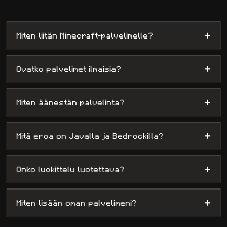
minipeleihin, tarjoten samalla ylläpitäjille maksimaalisen
näkyvyyden.
+
Miten liitän Minecraft-palvelimelle?
+
Ovatko palvelimet ilmaisia?
+
Miten äänestän palvelinta?
+
Mitä eroa on Javalla ja Bedrockilla?
+
Onko luokittelu luotettava?
+
Miten lisään oman palvelimeni?