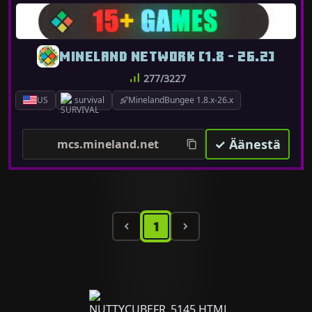
MINELAND NETWORK [1.8 - 26.2]
277/3227
US
survival
MinelandBungee 1.8.x-26.x
✓ Äänestä
mcs.mineland.net
1