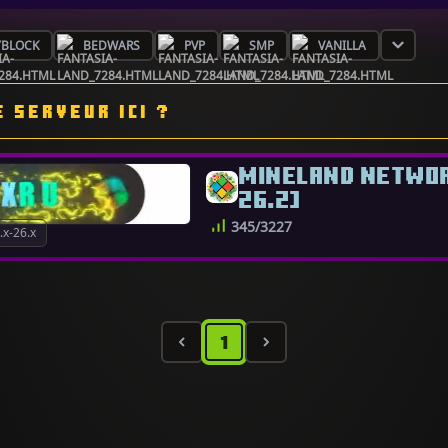
YBLOCK
BEDWARS
PVP
SMP
VANILLA
 SERVEUR ICI ?
MINELAND NETWORK
26.2]
345/3227
x-26.x
1