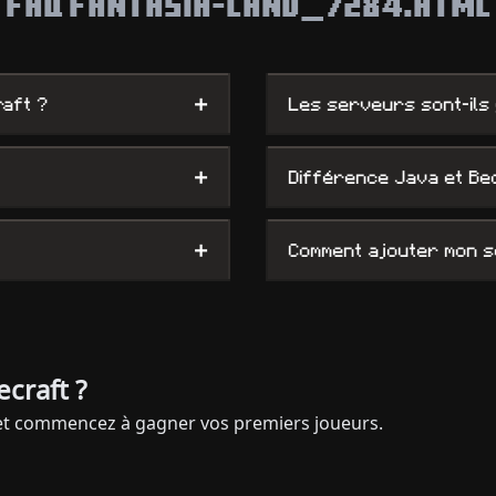
FAQ FANTASIA-LAND_7284.HTML
+
aft ?
Les serveurs sont-ils 
+
Différence Java et Be
+
Comment ajouter mon 
craft ?
 et commencez à gagner vos premiers joueurs.