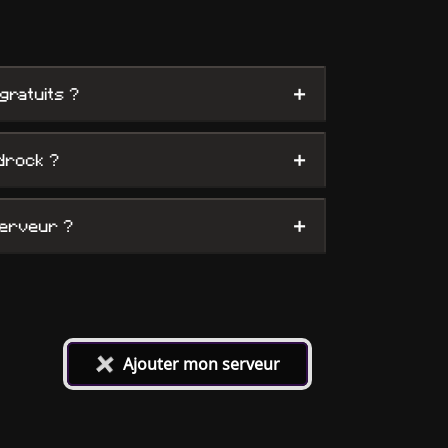
+
gratuits ?
+
drock ?
+
serveur ?
+
Ajouter mon serveur