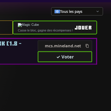
Tous les pays
JOUER
Casse le bloc, gagne des récompenses !
 [1.8 -
mcs.mineland.net
✓ Voter