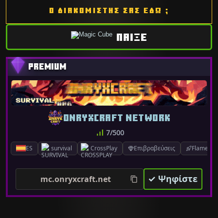
Ο ΔΙΑΚΟΜΙΣΤΗΣ ΣΑΣ ΕΔΩ ;
ΠΑΙΞΕ
ONRYXCRAFT NETWORK
7/500
ES
survival
CrossPlay
Επιβραβεύσεις
FlameCord
✓ Ψηφίστε
mc.onryxcraft.net