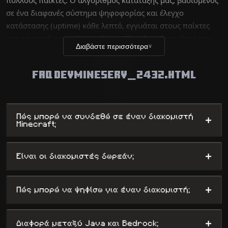
σε ένα διαφανές σύστημα ψηφοφορίας και έλεγχο
κατάστασης (uptime) κάθε λεπτό, εγγυάται στους παίκτες
μια ποιοτική εμπειρία χωρίς lag. Είτε είστε βετεράνος που
Διαβάστε περισσότερα
∨
αναζητά μια τεχνική πρόκληση είτε νέος παίκτης που ψάχνει
για διασκέδαση, η βάση δεδομένων μας περιλαμβάνει
FAQ DEVMINESERV_2432.HTML
χιλιάδες μοναδικούς κόσμους, από διακομιστές επιβίωσης
έως σύνθετα mini-games, προσφέροντας ταυτόχρονα στους
διαχειριστές μέγιστη προβολή.
Πώς μπορώ να συνδεθώ σε έναν διακομιστή
+
Minecraft;
+
Είναι οι διακομιστές δωρεάν;
+
Πώς μπορώ να ψηφίσω για έναν διακομιστή;
+
Διαφορά μεταξύ Java και Bedrock;