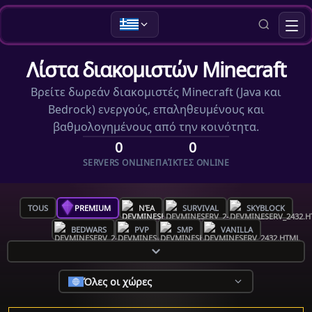
Λίστα διακομιστών Minecraft
Βρείτε δωρεάν διακομιστές Minecraft (Java και
Bedrock) ενεργούς, επαληθευμένους και
βαθμολογημένους από την κοινότητα.
0
0
SERVERS ONLINE
ΠΑΊΚΤΕΣ ONLINE
TOUS
PREMIUM
ΝΈΑ
SURVIVAL
SKYBLOCK
BEDWARS
PVP
SMP
VANILLA
Όλες οι χώρες