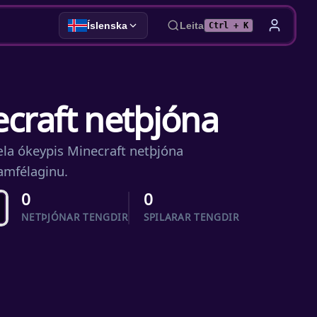
Íslenska
Leita
Ctrl + K
necraft netþjóna
sæla ókeypis Minecraft netþjóna
samfélaginu.
0
0
NETÞJÓNAR TENGDIR
SPILARAR TENGDIR