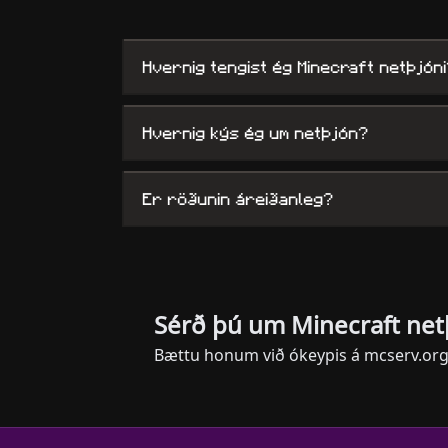
Hvernig tengist ég Minecraft netþjóni
Hvernig kýs ég um netþjón?
Er röðunin áreiðanleg?
Sérð þú um Minecraft net
Bættu honum við ókeypis á mcserv.org o