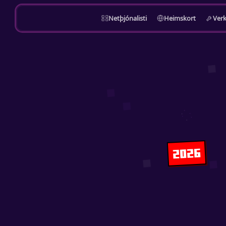
Netþjónalisti
Heimskort
Verk
2026