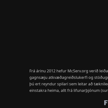
Frá árinu 2012 hefur McServ.org verið leið
gagnsæju atkvæðagreiðslukerfi og stöðugri
þú ert reyndur spilari sem leitar að tækni
einstakra heima, allt frá lifunarþjónum (su
F