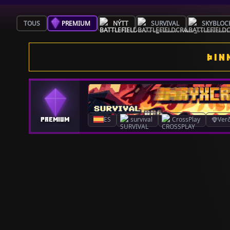
TOUS
PREMIUM
NÝTT
SURVIVAL
SKYBLOC
ÞIN
ES
survival
CrossPlay
Ver