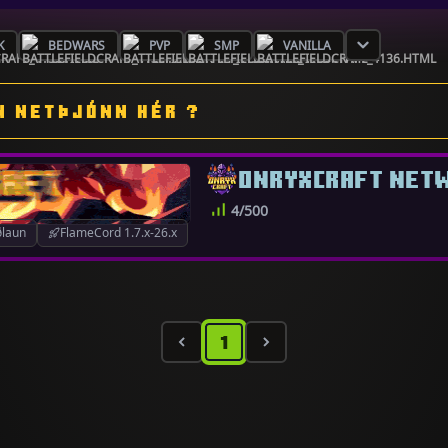
K
BEDWARS
PVP
SMP
VANILLA
N NETÞJÓNN HÉR ?
ONRYXCRAFT NET
4/500
ðlaun
FlameCord 1.7.x-26.x
1