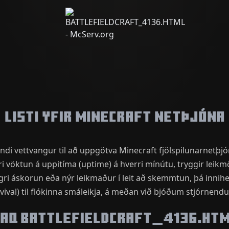
Listi yfir Minecraft netþjóna
andi vettvangur til að uppgötva Minecraft fjölspilunarnetþj
 vöktun á uppitíma (uptime) á hverri mínútu, tryggir lei
legri áskorun eða nýr leikmaður í leit að skemmtun, þá inn
rvival) til flókinna smáleikja, á meðan við bjóðum stjórnen
AQ BATTLEFIELDCRAFT_4136.HT