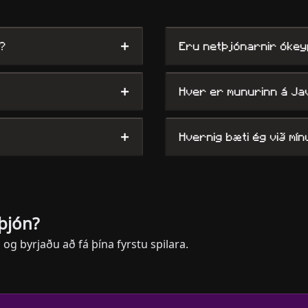
+
?
Eru netþjónarnir ókey
+
Hver er munurinn á Ja
+
Hvernig bæti ég við mín
þjón?
g byrjaðu að fá þína fyrstu spilara.