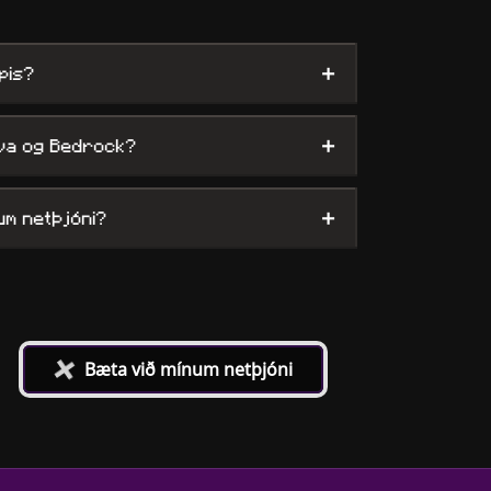
+
pis?
+
va og Bedrock?
+
um netþjóni?
+
Bæta við mínum netþjóni