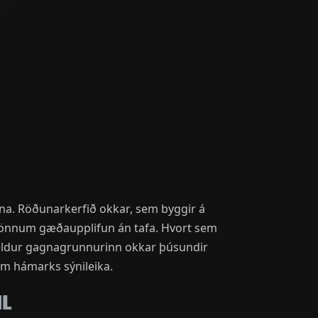
óna. Röðunarkerfið okkar, sem byggir á
kmönnum gæðaupplifun án tafa. Hvort sem
iheldur gagnagrunnurinn okkar þúsundir
dum hámarks sýnileika.
ML