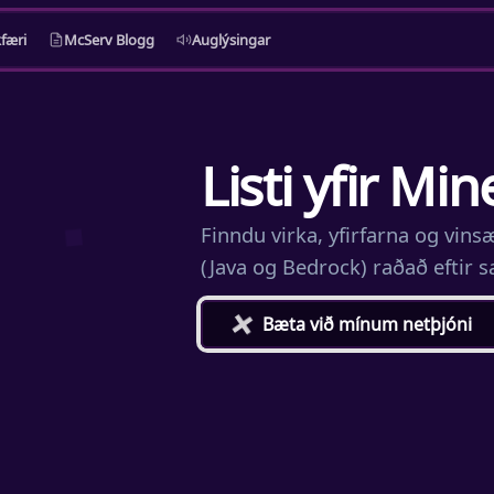
færi
McServ Blogg
Auglýsingar
Listi yfir Mi
Finndu virka, yfirfarna og vin
(Java og Bedrock) raðað eftir 
+
Bæta við mínum netþjóni