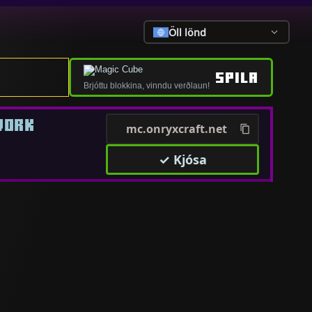
Öll lönd
SPILA
Brjóttu blokkina, vinndu verðlaun!
WORK
mc.onryxcraft.net
✓ Kjósa