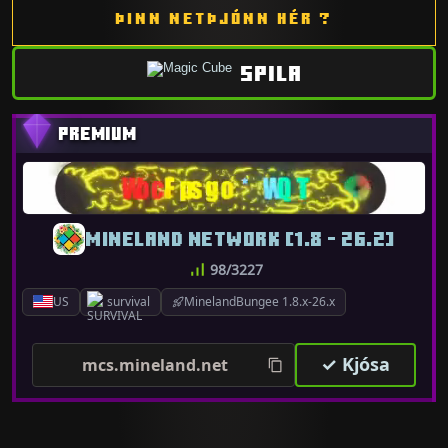
ÞINN NETÞJÓNN HÉR ?
SPILA
MINELAND NETWORK [1.8 - 26.2]
98/3227
US
survival
MinelandBungee 1.8.x-26.x
✓ Kjósa
mcs.mineland.net