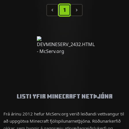
1
Listi yfir Minecraft netþjóna
Frá árinu 2012 hefur McServ.org verið leiðandi vettvangur til
að uppgötva Minecraft fjölspilunarnetþjóna. Röðunarkerfið
okkar, sem byggir á gagnsæju atkvæðagreiðslukerfi og