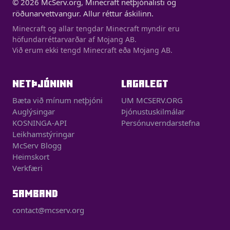
© 2026 McServ.org, Minecraft netþjónalisti og
röðunarvettvangur. Allur réttur áskilinn.
Minecraft og allar tengdar Minecraft myndir eru
höfundarréttarvarðar af Mojang AB.
Við erum ekki tengd Minecraft eða Mojang AB.
NETÞJÓNINN
LAGALEGT
Bæta við mínum netþjóni
UM MCSERV.ORG
Auglýsingar
Þjónustuskilmálar
KOSNINGA-API
Persónuverndarstefna
Leikhamstýringar
McServ Blogg
Heimskort
Verkfæri
SAMBAND
contact@mcserv.org