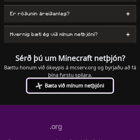
+
Er röðunin áreiðanleg?
+
Hvernig bæti ég við mínum netþjóni?
Sérð þú um Minecraft netþjón?
Bættu honum við ókeypis á mcserv.org og byrjaðu að fá
þína fyrstu spilara.
+
Bæta við mínum netþjóni
.org