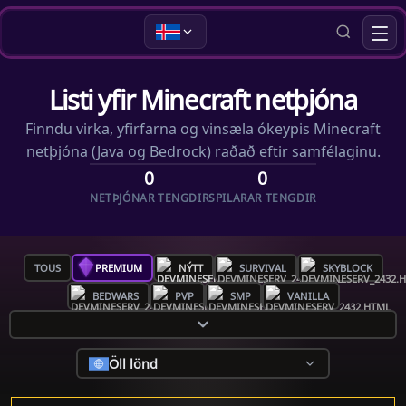
Listi yfir Minecraft netþjóna
Finndu virka, yfirfarna og vinsæla ókeypis Minecraft
netþjóna (Java og Bedrock) raðað eftir samfélaginu.
0
0
NETÞJÓNAR TENGDIR
SPILARAR TENGDIR
TOUS
PREMIUM
NÝTT
SURVIVAL
SKYBLOCK
BEDWARS
PVP
SMP
VANILLA
Öll lönd