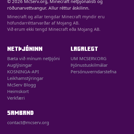
© 2026 McServ.org, Minecraft netþjónalisti og
röðunarvettvangur. Allur réttur áskilinn.
Minecraft og allar tengdar Minecraft myndir eru
höfundarréttarvarðar af Mojang AB.
Við erum ekki tengd Minecraft eða Mojang AB.
NETÞJÓNINN
LAGALEGT
Bæta við mínum netþjóni
UM MCSERV.ORG
Auglýsingar
Þjónustuskilmálar
KOSNINGA-API
Persónuverndarstefna
Leikhamstýringar
McServ Blogg
Heimskort
Verkfæri
SAMBAND
contact@mcserv.org