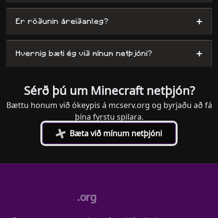
+
Er röðunin áreiðanleg?
+
Hvernig bæti ég við mínum netþjóni?
Sérð þú um Minecraft netþjón?
Bættu honum við ókeypis á mcserv.org og byrjaðu að fá
þína fyrstu spilara.
+
Bæta við mínum netþjóni
.org