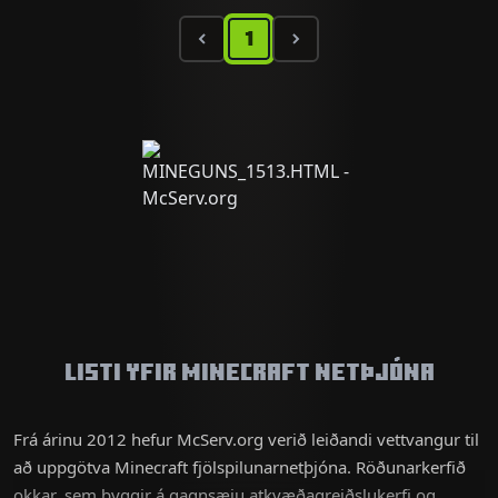
1
Listi yfir Minecraft netþjóna
Frá árinu 2012 hefur McServ.org verið leiðandi vettvangur til
að uppgötva Minecraft fjölspilunarnetþjóna. Röðunarkerfið
okkar, sem byggir á gagnsæju atkvæðagreiðslukerfi og