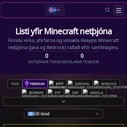
Listi yfir Minecraft netþjóna
Finndu virka, yfirfarna og vinsæla ókeypis Minecraft
netþjóna (Java og Bedrock) raðað eftir samfélaginu.
0
0
NETÞJÓNAR TENGDIR
SPILARAR TENGDIR
TOUS
PREMIUM
NÝTT
SURVIVAL
SKYBLOCK
BEDWARS
PVP
SMP
VANILLA
Öll lönd