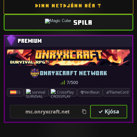
ÞINN NETÞJÓNN HÉR ?
SPILA
ONRYXCRAFT NETWORK
7/500
ES
survival
CrossPlay
Verðlaun
FlameCord 1.7.x
✓ Kjósa
mc.onryxcraft.net