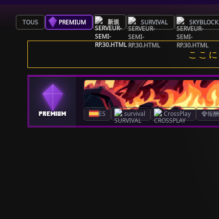
新規
TOUS
PREMIUM
SURVIVAL
SKYBLOCK
ここに
ES
survival
CrossPlay
報酬