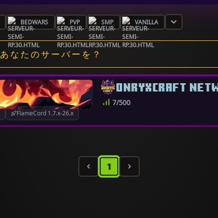
BEDWARS
PVP
SMP
VANILLA
あなたのサーバーを？
ONRYXCRAFT NET
7/500
FlameCord 1.7.x-26.x
1