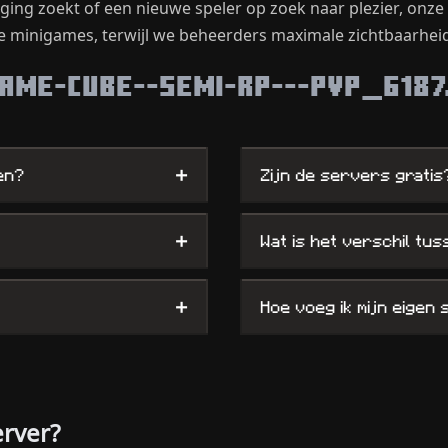
aging zoekt of een nieuwe speler op zoek naar plezier, onz
xe minigames, terwijl we beheerders maximale zichtbaarhei
GAME-CUBE--SEMI-RP---PVP_6187
+
en?
Zijn de servers gratis
+
Wat is het verschil tu
+
Hoe voeg ik mijn eigen
erver?