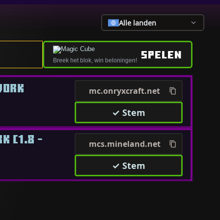
Alle landen
SPELEN
Breek het blok, win beloningen!
WORK
mc.onryxcraft.net
✓ Stem
 [1.8 -
mcs.mineland.net
✓ Stem