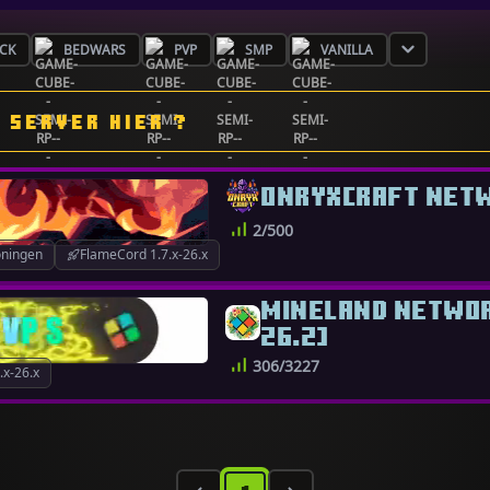
CK
BEDWARS
PVP
SMP
VANILLA
 SERVER HIER ?
ONRYXCRAFT NET
2/500
oningen
FlameCord 1.7.x-26.x
MINELAND NETWORK
26.2]
306/3227
x-26.x