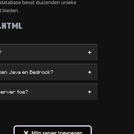
e database bevat duizenden unieke
d bieden.
.HTML
+
?
+
ssen Java en Bedrock?
+
 server toe?
+
Mijn server toevoegen