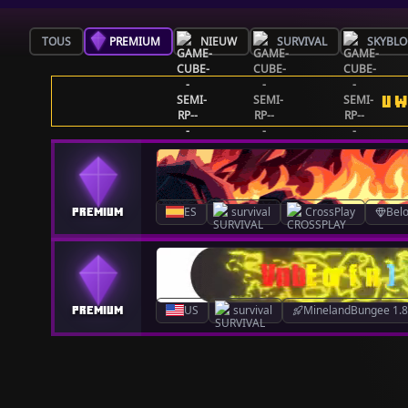
TOUS
PREMIUM
NIEUW
SURVIVAL
SKYBLO
UW
ES
survival
CrossPlay
Bel
US
survival
MinelandBungee 1.8.