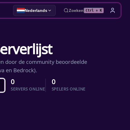
Nederlands
Zoeken
Ctrl + K
rverlijst
e en door de community beoordeelde
va en Bedrock).
0
0
SERVERS ONLINE
SPELERS ONLINE