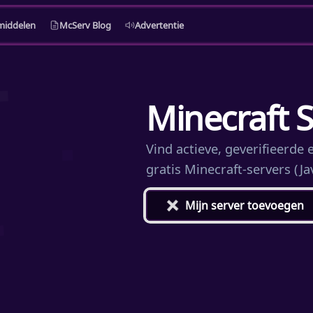
middelen
McServ Blog
Advertentie
Minecraft Se
Vind actieve, geverifieerd
gratis Minecraft-servers (Ja
+
Mijn server toevoegen