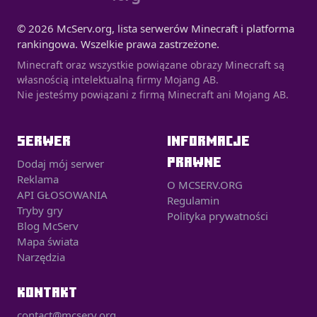
© 2026 McServ.org, lista serwerów Minecraft i platforma
rankingowa. Wszelkie prawa zastrzeżone.
Minecraft oraz wszystkie powiązane obrazy Minecraft są
własnością intelektualną firmy Mojang AB.
Nie jesteśmy powiązani z firmą Minecraft ani Mojang AB.
SERWER
INFORMACJE
PRAWNE
Dodaj mój serwer
Reklama
O MCSERV.ORG
API GŁOSOWANIA
Regulamin
Tryby gry
Polityka prywatności
Blog McServ
Mapa świata
Narzędzia
KONTAKT
contact@mcserv.org