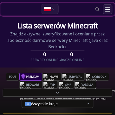
Lista serwerów Minecraft
Znajdź aktywne, zweryfikowane i oceniane przez
społeczność darmowe serwery Minecraft (Java oraz
Bedrock).
0
0
SERWERY ONLINE
GRACZE ONLINE
TOUS
PREMIUM
NOWE
SURVIVAL
SKYBLOCK
BEDWARS
PVP
SMP
VANILLA
Wszystkie kraje