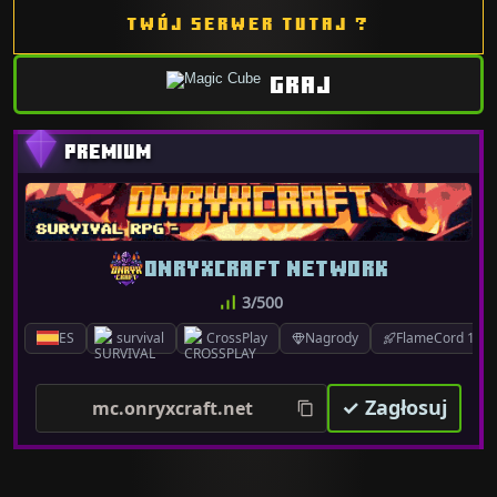
TWÓJ SERWER TUTAJ ?
GRAJ
ONRYXCRAFT NETWORK
3/500
ES
survival
CrossPlay
Nagrody
FlameCord 1.7.x
✓ Zagłosuj
mc.onryxcraft.net