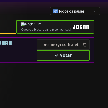
Todos os países
JOGAR
Quebre o bloco, ganhe recompensas!
WORK
mc.onryxcraft.net
✓ Votar