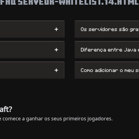
FAQ SERVEUR-WHITELIST.14.HTML
+
Os servidores são gra
+
Diferença entre Java
+
Como adicionar o meu 
aft?
e comece a ganhar os seus primeiros jogadores.