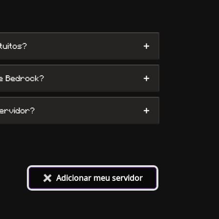
+
tuitos?
+
 e Bedrock?
+
servidor?
+
Adicionar meu servidor