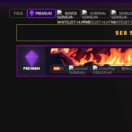
TOUS
PREMIUM
NOVOS
SURVIVAL
SKYBL
SEU 
ES
survival
CrossPlay
Rec