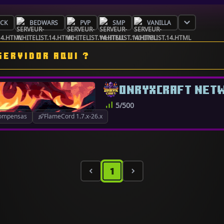
OCK
BEDWARS
PVP
SMP
VANILLA
SERVIDOR AQUI ?
ONRYXCRAFT NET
5/500
ompensas
FlameCord 1.7.x-26.x
1