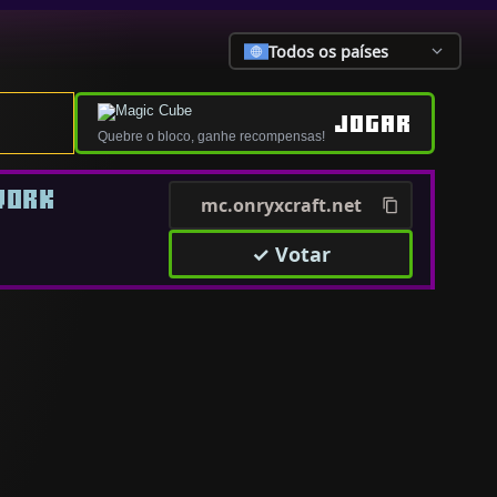
Todos os países
JOGAR
Quebre o bloco, ganhe recompensas!
WORK
mc.onryxcraft.net
✓ Votar