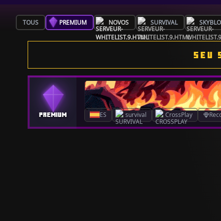
TOUS
PREMIUM
NOVOS
SURVIVAL
SKYBL
SEU 
ES
survival
CrossPlay
Rec