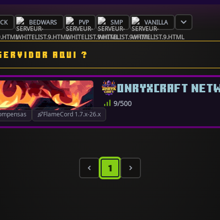
OCK
BEDWARS
PVP
SMP
VANILLA
SERVIDOR AQUI ?
ONRYXCRAFT NET
9/500
ompensas
FlameCord 1.7.x-26.x
1