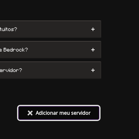
+
tuitos?
+
 e Bedrock?
+
servidor?
+
Adicionar meu servidor