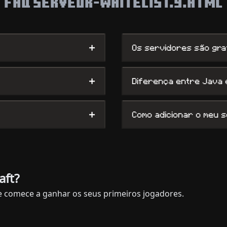
FAQ SERVEUR-WHITELIST.9.HTML
+
Os servidores são gra
+
Diferença entre Java
+
Como adicionar o meu 
aft?
e comece a ganhar os seus primeiros jogadores.