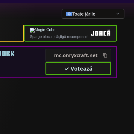
Toate țările
JOACĂ
Sparge blocul, câștigă recompense!
WORK
mc.onryxcraft.net
✓ Votează