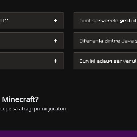
+
aft?
Sunt serverele gratui
+
Diferența dintre Java 
+
Cum îmi adaug serverul
 Minecraft?
cepe să atragi primii jucători.