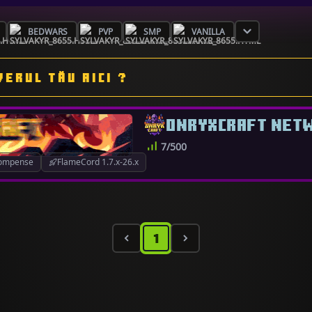
BEDWARS
PVP
SMP
VANILLA
VERUL TĂU AICI ?
ONRYXCRAFT NET
7/500
ompense
FlameCord 1.7.x-26.x
1