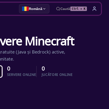
Română
Caută
Ctrl + K
rvere Minecraft
atuite (Java și Bedrock) active,
unitate.
0
0
SERVERE ONLINE
JUCĂTORI ONLINE