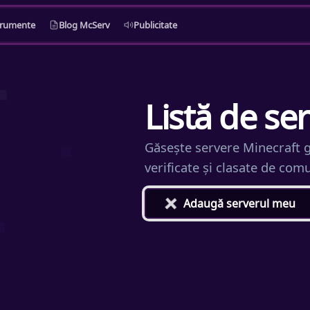
trumente
Blog McServ
Publicitate
Listă de se
Găsește servere Minecraft gr
verificate și clasate de com
+
Adaugă serverul meu