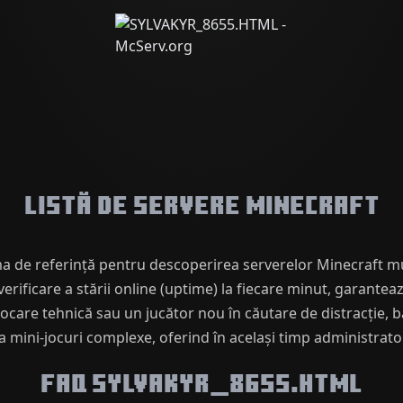
Listă de servere Minecraft
a de referință pentru descoperirea serverelor Minecraft mul
erificare a stării online (uptime) la fiecare minut, garanteaz
vocare tehnică sau un jucător nou în căutare de distracție, 
a mini-jocuri complexe, oferind în același timp administrator
FAQ SYLVAKYR_8655.HTML