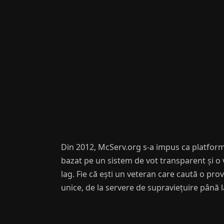
Din 2012, McServ.org s-a impus ca platform
bazat pe un sistem de vot transparent și o v
lag. Fie că ești un veteran care caută o pro
unice, de la servere de supraviețuire până l