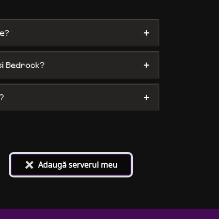
+
te?
+
și Bedrock?
+
?
+
Adaugă serverul meu