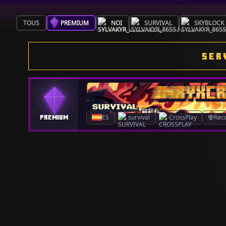
TOUS
PREMIUM
NOI
SURVIVAL
SKYBLOCK
SER
ES
survival
CrossPlay
Rec