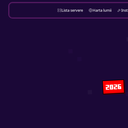
Lista servere
Harta lumii
Ins
2026