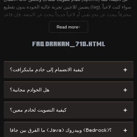
يضمن للاعبين تجربة عالية الجودة بدون تقطيع (lag). سواء كنت لاعباً
محترفاً يبحث عن تحدٍ تقني أو لاعباً جديداً يبحث عن المتعة، فإن قاعد
بياناتنا تضم آلاف العوالم الفريدة، من خوادم السرفايفل (Survival)
Read more
∨
إلى ألعاب الميني جيمز (Mini-games) المعقدة، مع توفير أقصى
درجات الظهور لأصحاب الخوادم.
FAQ DRAKAN_710.HTML
+
كيفية الانضمام إلى خادم ماينكرافت؟
+
هل الخوادم مجانية؟
+
كيفية التصويت لخادم معين؟
+
ما الفرق بين جافا (Java) وبيدروك (Bedrock)؟