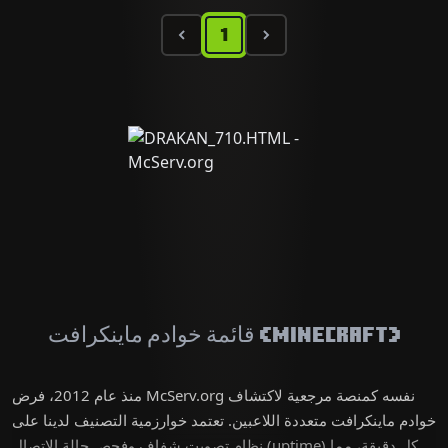
1
قائمة خوادم ماينكرافت (Minecraft)
منذ عام 2012، فرض McServ.org نفسه كمنصة مرجعية لاكتشاف
خوادم ماينكرافت متعددة اللاعبين. تعتمد خوارزمية التصنيف لدينا على
نظام تصويت شفاف وفحص حالة الاتصال (uptime) كل دقيقة، مما