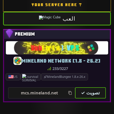
YOUR SERVER HERE ?
العب
MINELAND NETWORK [1.8 - 26.2]
233/3227
US
survival
MinelandBungee 1.8.x-26.x
✓ تصويت
mcs.mineland.net