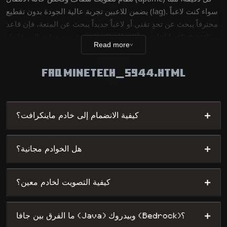
يضمن للاعبين تجربة عالية الجودة بدون تقطيع (lag). سواء كنت لاعباً
محترفاً يبحث عن تحدٍ تقني أو لاعباً جديداً يبحث عن المتعة، فإن قاعد
بياناتنا تضم آلاف العوالم الفريدة، من خوادم السرفايفل (Survival)
Read more
∨
إلى ألعاب الميني جيمز (Mini-games) المعقدة، مع توفير أقصى
درجات الظهور لأصحاب الخوادم.
FAQ MINETECH_5944.HTML
+
كيفية الانضمام إلى خادم ماينكرافت؟
+
هل الخوادم مجانية؟
+
كيفية التصويت لخادم معين؟
+
ما الفرق بين جافا (Java) وبيدروك (Bedrock)؟