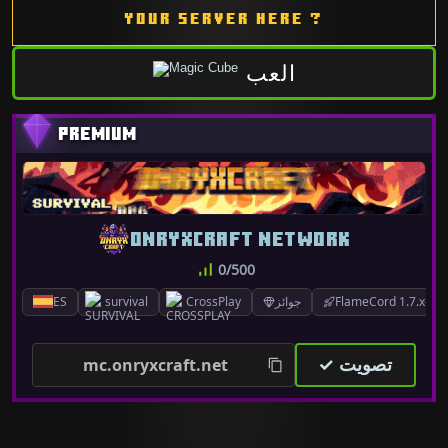
YOUR SERVER HERE ?
العب
ONRYXCRAFT NETWORK
0/500
FlameCord 1.7.x-26.
جوائز
CrossPlay
survival
ES
✓ تصويت
mc.onryxcraft.net