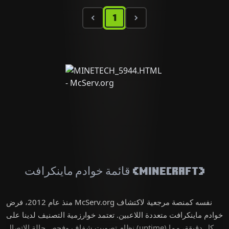
1
قائمة خوادم ماينكرافت (Minecraft)
منذ عام 2012، فرض McServ.org نفسه كمنصة مرجعية لاكتشاف
خوادم ماينكرافت متعددة اللاعبين. تعتمد خوارزمية التصنيف لدينا على
نظام تصويت شفاف وفحص حالة الاتصال (uptime) كل دقيقة، مما