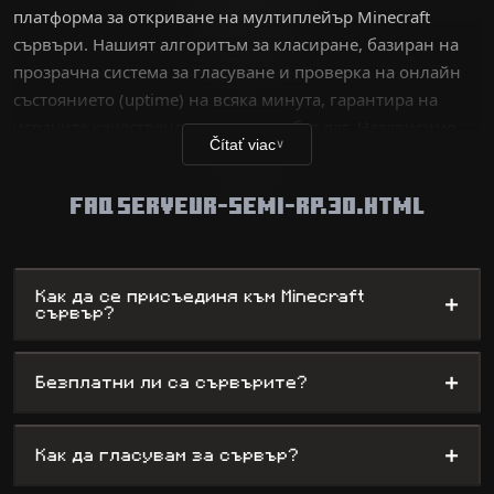
платформа за откриване на мултиплейър Minecraft
сървъри. Нашият алгоритъм за класиране, базиран на
прозрачна система за гласуване и проверка на онлайн
състоянието (uptime) на всяка минута, гарантира на
играчите качествено изживяване без лаг. Независимо
Čítať viac
∨
дали сте ветеран, търсещ техническо
предизвикателство, или нов играч в търсене на
FAQ SERVEUR-SEMI-RP.30.HTML
забавление, нашата база данни изброява хиляди
уникални светове – от сървъри за оцеляване до сложни
мини-игри, като същевременно предлага на
администраторите максимална видимост.
Как да се присъединя към Minecraft
+
сървър?
+
Безплатни ли са сървърите?
+
Как да гласувам за сървър?