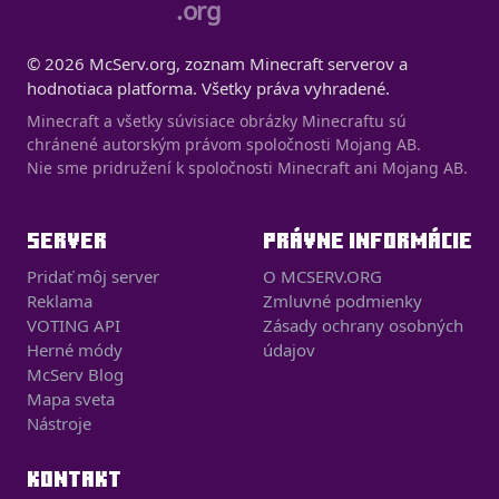
.org
© 2026 McServ.org, zoznam Minecraft serverov a
hodnotiaca platforma. Všetky práva vyhradené.
Minecraft a všetky súvisiace obrázky Minecraftu sú
chránené autorským právom spoločnosti Mojang AB.
Nie sme pridružení k spoločnosti Minecraft ani Mojang AB.
SERVER
PRÁVNE INFORMÁCIE
Pridať môj server
O MCSERV.ORG
Reklama
Zmluvné podmienky
VOTING API
Zásady ochrany osobných
Herné módy
údajov
McServ Blog
Mapa sveta
Nástroje
KONTAKT