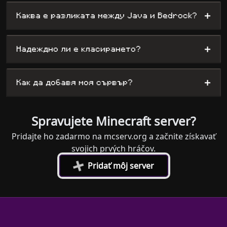
+
Каква е разликата между Java и Bedrock?
+
Надеждно ли е класирането?
+
Как да добавя моя сървър?
Spravujete Minecraft server?
Pridajte ho zadarmo na mcserv.org a začnite získavať
svojich prvých hráčov.
+
Pridať môj server