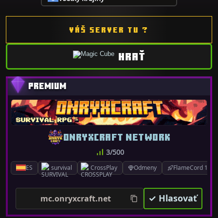
VÁŠ SERVER TU ?
HRAŤ
ONRYXCRAFT NETWORK
3/500
ES
survival
CrossPlay
Odmeny
FlameCord 1.7.x
✓ Hlasovať
mc.onryxcraft.net