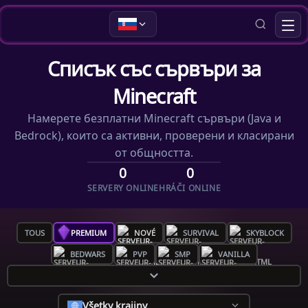
Списък със сървъри за
Minecraft
Намерете безплатни Minecraft сървъри (Java и
Bedrock), които са активни, проверени и класирани
от общността.
0
0
SERVERY ONLINE
HRÁČI ONLINE
TOUS
PREMIUM
NOVÉ
SURVIVAL
SKYBLOCK
BEDWARS
PVP
SMP
VANILLA
Všetky krajiny