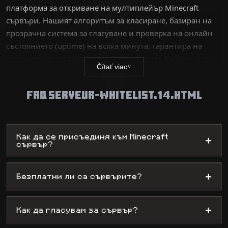
платформа за откриване на мултиплейър Minecraft
сървъри. Нашият алгоритъм за класиране, базиран на
прозрачна система за гласуване и проверка на онлайн
състоянието (uptime) на всяка минута, гарантира на
играчите качествено изживяване без лаг. Независимо
Čítať viac
∨
дали сте ветеран, търсещ техническо
предизвикателство, или нов играч в търсене на
FAQ SERVEUR-WHITELIST.14.HTML
забавление, нашата база данни изброява хиляди
уникални светове – от сървъри за оцеляване до сложни
мини-игри, като същевременно предлага на
администраторите максимална видимост.
Как да се присъединя към Minecraft
+
сървър?
+
Безплатни ли са сървърите?
+
Как да гласувам за сървър?