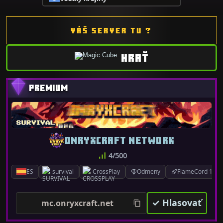
VÁŠ SERVER TU ?
HRAŤ
ONRYXCRAFT NETWORK
4/500
ES
survival
CrossPlay
Odmeny
FlameCord 1.7.x
✓ Hlasovať
mc.onryxcraft.net