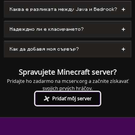
+
Каква е разликата между Java и Bedrock?
+
Надеждно ли е класирането?
+
Как да добавя моя сървър?
Spravujete Minecraft server?
Pridajte ho zadarmo na mcserv.org a začnite získavať
svojich prvých hráčov.
+
Pridať môj server