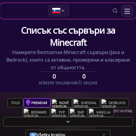
Списък със сървъри за
Minecraft
Намерете безплатни Minecraft сървъри (Java и
Bedrock), които са активни, проверени и класирани
от общността.
0
0
SERVERY ONLINE
HRÁČI ONLINE
TOUS
PREMIUM
NOVÉ
SURVIVAL
SKYBLOCK
BEDWARS
PVP
SMP
VANILLA
Všetky krajiny