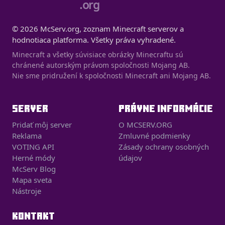
.org
© 2026 McServ.org, zoznam Minecraft serverov a
hodnotiaca platforma. Všetky práva vyhradené.
Minecraft a všetky súvisiace obrázky Minecraftu sú
chránené autorským právom spoločnosti Mojang AB.
Nie sme pridružení k spoločnosti Minecraft ani Mojang AB.
SERVER
PRÁVNE INFORMÁCIE
Pridať môj server
O MCSERV.ORG
Reklama
Zmluvné podmienky
VOTING API
Zásady ochrany osobných
Herné módy
údajov
McServ Blog
Mapa sveta
Nástroje
KONTAKT