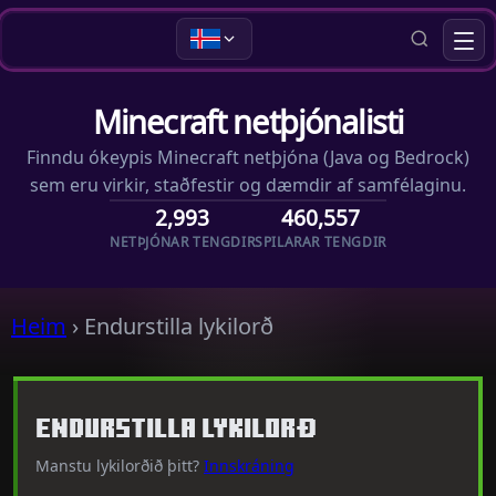
Minecraft netþjónalisti
Finndu ókeypis Minecraft netþjóna (Java og Bedrock)
sem eru virkir, staðfestir og dæmdir af samfélaginu.
2,993
460,557
NETÞJÓNAR TENGDIR
SPILARAR TENGDIR
Heim
›
Endurstilla lykilorð
Endurstilla lykilorð
Manstu lykilorðið þitt?
Innskráning