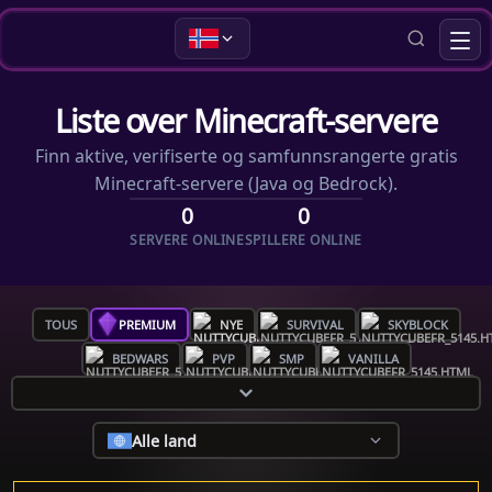
Liste over Minecraft-servere
Finn aktive, verifiserte og samfunnsrangerte gratis
Minecraft-servere (Java og Bedrock).
0
0
SERVERE ONLINE
SPILLERE ONLINE
TOUS
PREMIUM
NYE
SURVIVAL
SKYBLOCK
BEDWARS
PVP
SMP
VANILLA
Alle land