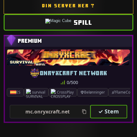
DIN SERVER HER ?
SPILL
ONRYXCRAFT NETWORK
0/500
ES
survival
CrossPlay
Belønninger
FlameCord 1.
✓ Stem
mc.onryxcraft.net