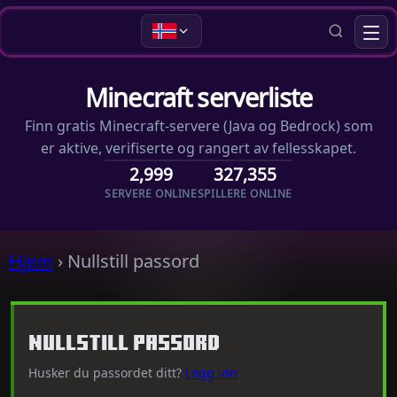
Minecraft serverliste
Finn gratis Minecraft-servere (Java og Bedrock) som
er aktive, verifiserte og rangert av fellesskapet.
2,999
327,355
SERVERE ONLINE
SPILLERE ONLINE
Hjem
›
Nullstill passord
Nullstill passord
Husker du passordet ditt?
Logg inn