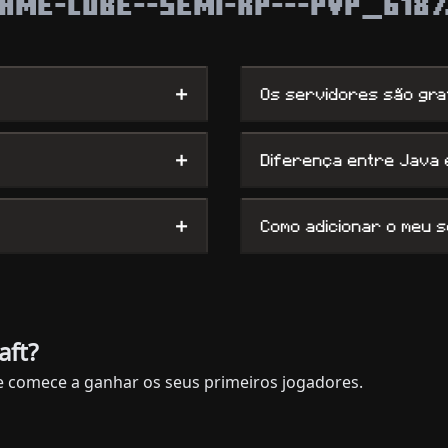
GAME-CUBE--SEMI-RP---PVP_6187
+
Os servidores são gra
+
Diferença entre Java
+
Como adicionar o meu 
aft?
e comece a ganhar os seus primeiros jogadores.