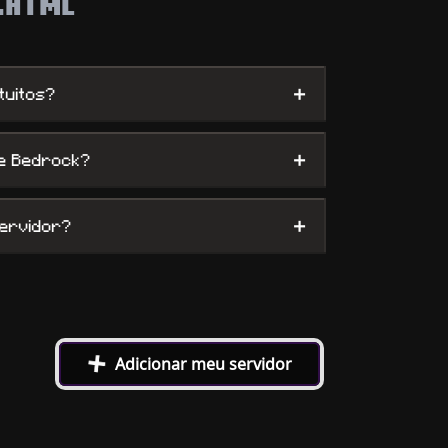
.HTML
+
tuitos?
+
 e Bedrock?
+
servidor?
+
Adicionar meu servidor