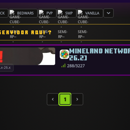
OCK
BEDWARS
PVP
SMP
VANILLA
SERVIDOR AQUI ?
MINELAND NETWORK
26.2]
288/3227
x-26.x
1