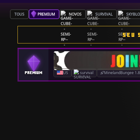
TOUS
PREMIUM
NOVOS
SURVIVAL
SKYBL
SEU 
US
survival
MinelandBungee 1.8.