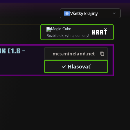
Všetky krajiny
HRAŤ
Rozbi blok, vyhraj odmeny!
 [1.8 -
mcs.mineland.net
✓ Hlasovať