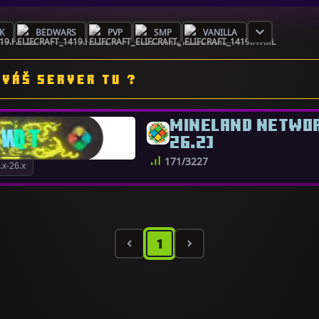
K
BEDWARS
PVP
SMP
VANILLA
VÁŠ SERVER TU ?
MINELAND NETWORK
26.2]
171/3227
x-26.x
1