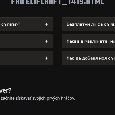
FAQ ELIFCRAFT_1419.HTML
+
t сървър?
Безплатни ли са сър
+
Каква е разликата ме
+
Как да добавя моя съ
ver?
začnite získavať svojich prvých hráčov.