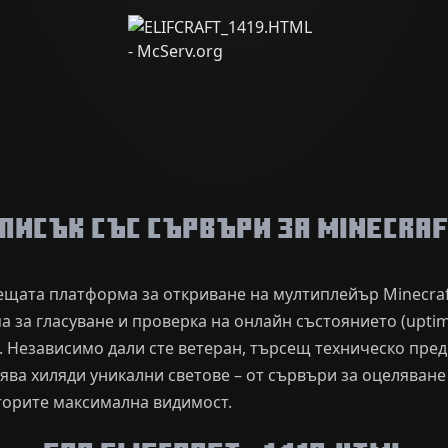
писък със сървъри за Minecra
одещата платформа за откриване на мултиплейър Minecra
 за гласуване и проверка на онлайн състоянието (uptim
. Независимо дали сте ветеран, търсещ техническо пред
ява хиляди уникални светове – от сървъри за оцеляване
орите максимална видимост.