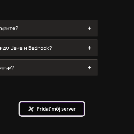
+
върите?
+
жду Java и Bedrock?
+
рвър?
+
Pridať môj server