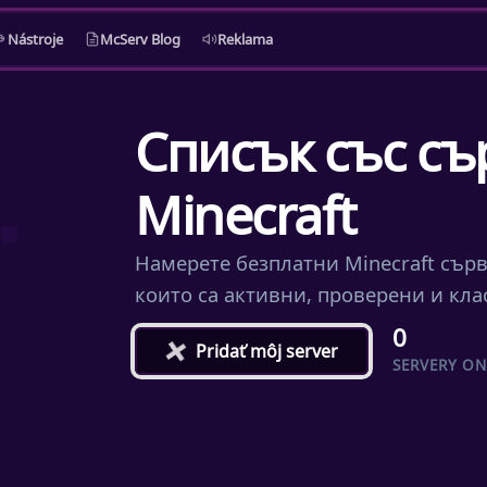
Nástroje
McServ Blog
Reklama
Списък със съ
Minecraft
Намерете безплатни Minecraft сървъ
които са активни, проверени и кла
0
+
Pridať môj server
SERVERY ON