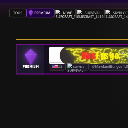
TOUS
PREMIUM
NOVÉ
SURVIVAL
SKYBLOC
US
survival
MinelandBungee 1.8.