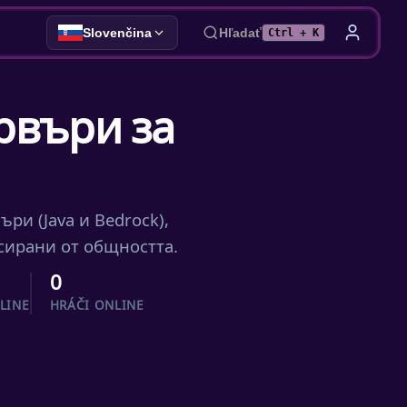
Slovenčina
Hľadať
Ctrl + K
рвъри за
ри (Java и Bedrock),
сирани от общността.
0
LINE
HRÁČI ONLINE