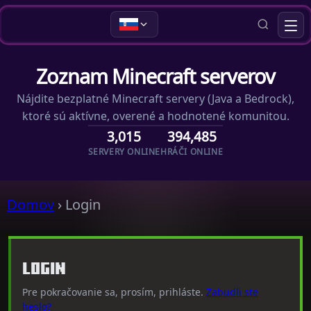
Zoznam Minecraft serverov
Nájdite bezplatné Minecraft servery (Java a Bedrock),
ktoré sú aktívne, overené a hodnotené komunitou.
3,015
394,485
SERVERY ONLINE
HRÁČI ONLINE
Domov
›
Login
Login
Pre pokračovanie sa, prosím, prihláste.
Zabudli ste
heslo?