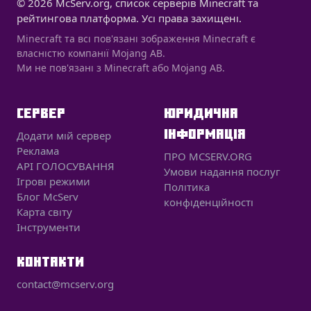
© 2026 McServ.org, список серверів Minecraft та
рейтингова платформа. Усі права захищені.
Minecraft та всі пов'язані зображення Minecraft є
власністю компанії Mojang AB.
Ми не пов'язані з Minecraft або Mojang AB.
СЕРВЕР
ЮРИДИЧНА
ІНФОРМАЦІЯ
Додати мій сервер
Реклама
ПРО MCSERV.ORG
API ГОЛОСУВАННЯ
Умови надання послуг
Ігрові режими
Політика
Блог McServ
конфіденційності
Карта світу
Інструменти
КОНТАКТИ
contact@mcserv.org