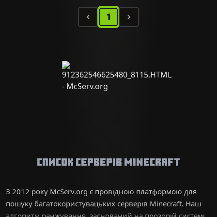
1
Список серверів Minecraft
З 2012 року McServ.org є провідною платформою для
пошуку багатокористувацьких серверів Minecraft. Наш
алгоритм ранжування, заснований на прозорій системі