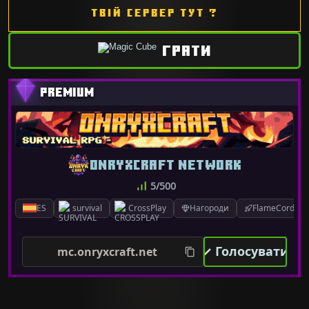
ТВІЙ СЕРВЕР ТУТ ?
ГРАТИ
ONRYXCRAFT NETWORK
5/500
ES
survival
CrossPlay
Нагороди
FlameCord 1.7.
✓ Голосувати
mc.onryxcraft.net