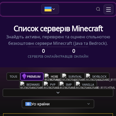
Список серверів Minecraft
Знайдіть активні, перевірені та оцінені спільнотою
безкоштовні сервери Minecraft (Java та Bedrock).
0
0
СЕРВЕРІВ ОНЛАЙН
ГРАВЦІВ ОНЛАЙН
TOUS
PREMIUM
НОВІ
SURVIVAL
SKYBLOCK
BEDWARS
PVP
SMP
VANILLA
Усі країни