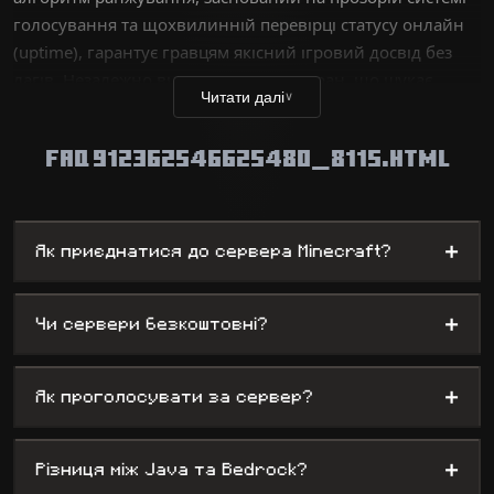
голосування та щохвилинній перевірці статусу онлайн
(uptime), гарантує гравцям якісний ігровий досвід без
лагів. Незалежно від того, чи ви ветеран, що шукає
Читати далі
∨
технічних викликів, чи новий гравець у пошуках розваг,
наша база даних містить тисячі унікальних світів — від
FAQ 912362546625480_8115.HTML
серверів виживання до складних міні-ігор, надаючи
адміністраторам максимальну видимість.
+
Як приєднатися до сервера Minecraft?
+
Чи сервери безкоштовні?
+
Як проголосувати за сервер?
+
Різниця між Java та Bedrock?