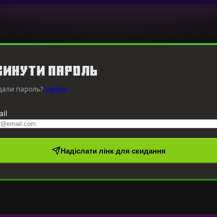
кинути пароль
дали пароль?
Увійти
il
Надіслати лінк для скидання