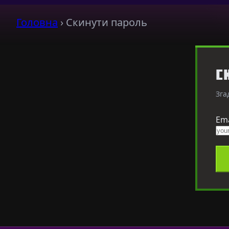
Головна
›
Скинути пароль
С
Зга
Ema