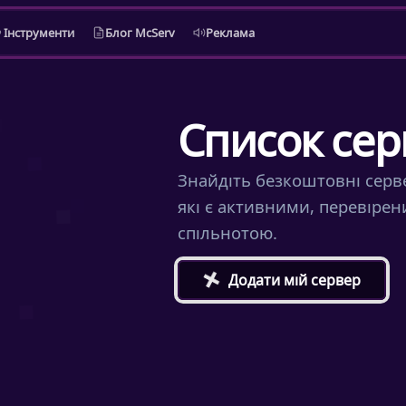
Інструменти
Блог McServ
Реклама
Список сер
Знайдіть безкоштовні сервер
які є активними, перевіре
спільнотою.
+
Додати мій сервер