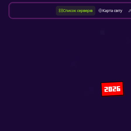
Список серверів
Карта світу
2026