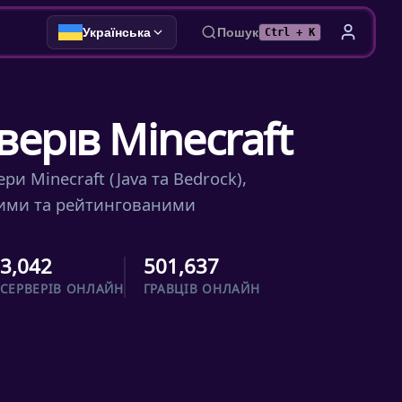
Українська
Пошук
Ctrl + K
верів Minecraft
и Minecraft (Java та Bedrock),
ними та рейтингованими
3,042
501,637
СЕРВЕРІВ ОНЛАЙН
ГРАВЦІВ ОНЛАЙН