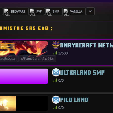
BEDWARS
PVP
SMP
VANILLA
ΚΟΜΙΣΤΗΣ ΣΑΣ ΕΔΩ ;
ONRYXCRAFT NET
3/500
βραβεύσεις
FlameCord 1.7.x-26.x
ULTRALAND SMP
0/0
PICO LAND
0/0