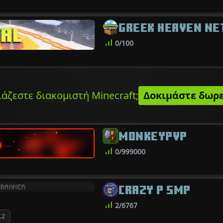
GREEK HEAVEN N
0/100
ιάζεστε διακομιστή Minecraft;
Δοκιμάστε δωρ
MONKEYPVP
0/999000
CRAZY P SMP
 BANNER
2/6767
.2