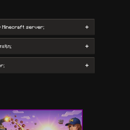
+
 Minecraft server;
+
ταξη;
+
r;