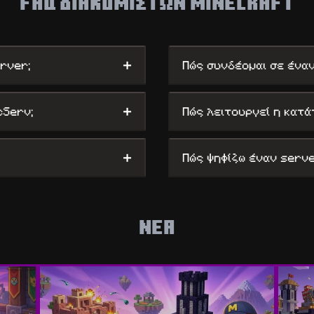
FAQ Διακομιστών Minecraft
+
erver;
Πώς συνδέομαι σε έναν
+
cServ;
Πώς λειτουργεί η κατά
+
Πώς ψηφίζω έναν serve
ΝΕΑ