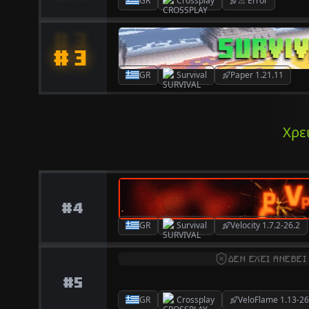
GR
Crossplay
⚠ Error
#3
GR
Survival
Paper 1.21.11
Χρε
#4
GR
Survival
Velocity 1.7.2-26.2
ΔΕΝ ΕΧΕΙ ΑΝΕΒΕΙ
#5
GR
Crossplay
VeloFlame 1.13-26