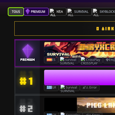
TOUS
PREMIUM
ΝΈΑ
SURVIVAL
SKYBLOCK
Ο ΔΙΑ
ES
survival
CrossPlay
Επι
#1
GR
Survival
⚠ Error
#2