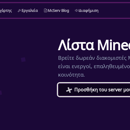
χάρτης
Εργαλεία
McServ Blog
Διαφήμιση
Λίστα Minec
Βρείτε δωρεάν διακομιστές M
είναι ενεργοί, επαληθευμέν
κοινότητα.
+
Προσθήκη του server μο