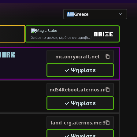
Greece
ΠΑΙΞΕ
Σπάσε το μπλοκ, κέρδισε ανταμοιβές!
WORK
mc.onryxcraft.net
✓ Ψηφίστε
UltraLandS4Reboot.aternos.me:58504
✓ Ψηφίστε
pico_land_crg.aternos.me:35280
✓ Ψηφίστε