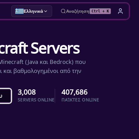
Ελληνικά
Αναζήτηση
Ctrl + K
raft Servers
inecraft (Java και Bedrock) που
οι και βαθμολογημένοι από την
3,008
407,686
υ
SERVERS ONLINE
ΠΑΊΚΤΕΣ ONLINE