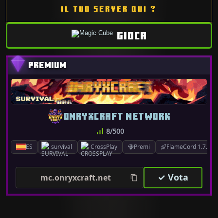
IL TUO SERVER QUI ?
GIOCA
ONRYXCRAFT NETWORK
8/500
ES
survival
CrossPlay
Premi
FlameCord 1.7.x-26
✓ Vota
mc.onryxcraft.net