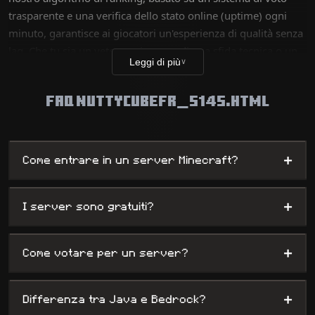
trasparente e una verifica dello stato online (uptime) ogni
minuto, garantisce ai giocatori un'esperienza di qualità senza
lag. Che tu sia un veterano in cerca di una sfida tecnica o un
Leggi di più
∨
nuovo giocatore in cerca di divertimento, il nostro database
elenca migliaia di mondi unici, dai server survival ai
FAQ NUTTYCUBEFR_5145.HTML
complessi minigiochi, offrendo al contempo agli
amministratori la massima visibilità.
+
Come entrare in un server Minecraft?
+
I server sono gratuiti?
+
Come votare per un server?
+
Differenza tra Java e Bedrock?