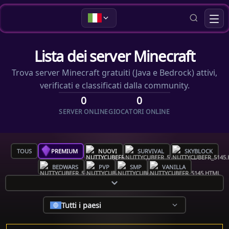
Lista dei server Minecraft
Trova server Minecraft gratuiti (Java e Bedrock) attivi,
verificati e classificati dalla community.
0
0
SERVER ONLINE
GIOCATORI ONLINE
TOUS
PREMIUM
NUOVI
SURVIVAL
SKYBLOCK
BEDWARS
PVP
SMP
VANILLA
Tutti i paesi