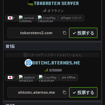
TOKOROTEN SERVER
オフライン
JP
survival
CrossPlay
Paper 1.21.11
✓ 投票する
tokorotenv2.com
#16
バナーがアップロードされていません
OHTCMC.ATERNOS.ME
0/50000
JP
skyblock
CrossPlay
● Offline
✓ 投票する
ohtcmc.aternos.me