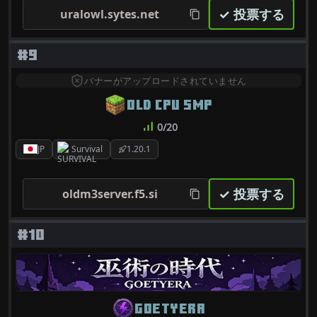
✓ 投票する
uralowl.sytes.net
#9
バナーがアップロードされていません
OLD CPU SMP
0/20
JP
Survival
1.20.1
✓ 投票する
oldm3server.f5.si
#10
GOETYERA