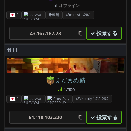
オフライン
JP
survival
報酬
mohist 1.20.1
✓ 投票する
43.167.187.23
#11
えだまめ鯖
1/500
JP
survival
CrossPlay
Velocity 1.7.2-26.2
✓ 投票する
64.110.103.220