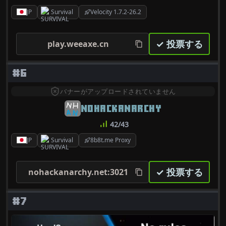
JP
Survival
Velocity 1.7.2-26.2
✓ 投票する
play.weeaxe.cn
#6
バナーがアップロードされていません
NOHACKANARCHY
42/43
JP
Survival
8b8t.me Proxy
✓ 投票する
nohackanarchy.net:3021
#7