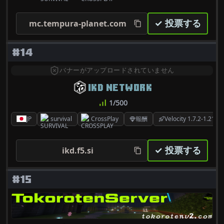
✓ 投票する
mc.tempura-planet.com
#14
バナーがアップロードされていません
IKD NETWORK
1/500
JP
survival
CrossPlay
報酬
Velocity 1.7.2-1.21.11
✓ 投票する
ikd.f5.si
#15