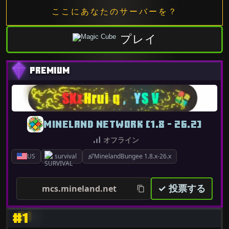
ここにあなたのサーバーを？
プレイ
MINELAND NETWORK [1.8 - 26.2]
オフライン
US
survival
MinelandBungee 1.8.x-26.x
✓ 投票する
mcs.mineland.net
#1