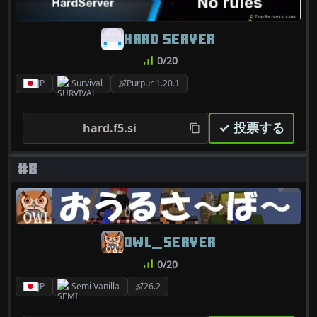
HARD SERVER
0/20
JP
Survival
Purpur 1.20.1
✓ 投票する
hard.f5.si
#8
OWL_SERVER
0/20
JP
Semi Vanilla
26.2