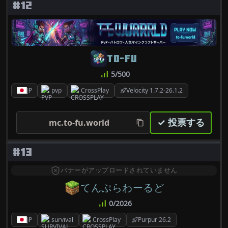
#12
TO-FU
5/500
JP
pvp
CrossPlay
Velocity 1.7.2-26.1.2
✓ 投票する
mc.to-fu.world
#13
バナーがアップロードされていません
てんぷらわーるど
0/2026
JP
survival
CrossPlay
Purpur 26.2