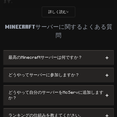
ます。
当サイトのリストは、サバイバル、PvP、スカイブロック、
詳しく読む
∨
RP、ミニゲームなど、あらゆるゲームスタイルを網羅していま
す。サーバーは、人気度、アクティビティ、バージョン、場
Minecraftサーバーに関するよくある質
所、コミュニティの投票に基づいてランク付けされます。
問
+
最高のMinecraftサーバーは何ですか？
+
どうやってサーバーに参加しますか？
どうやって自分のサーバーをMcServに追加します
+
か？
+
ランキングの仕組みを教えてください。