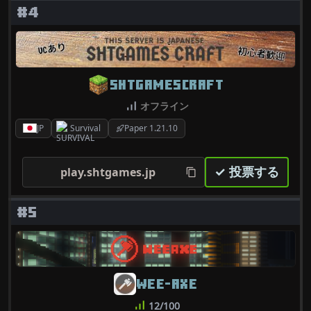
#4
SHTGAMESCRAFT
オフライン
JP
Survival
Paper 1.21.10
✓ 投票する
play.shtgames.jp
#5
WEE-AXE
12/100