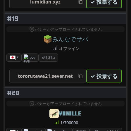
✓ 投票する
lumidian.xyz
#19
バナーがアップロードされていません
みんなでサバ
オフライン
JP
pve
1.21.x
✓ 投票する
tororutawa21.sever.net
#20
バナーがアップロードされていません
VANILLE
1/700000