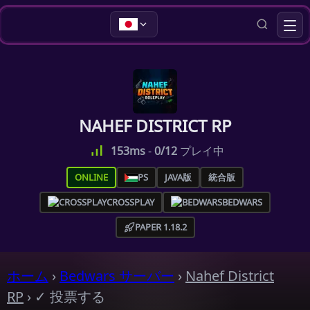
NAHEF DISTRICT RP
153ms
-
0/12
プレイ中
ONLINE
PS
JAVA版
統合版
CROSSPLAY
BEDWARS
PAPER 1.18.2
ホーム
›
Bedwars サーバー
›
Nahef District
RP
›
✓ 投票する