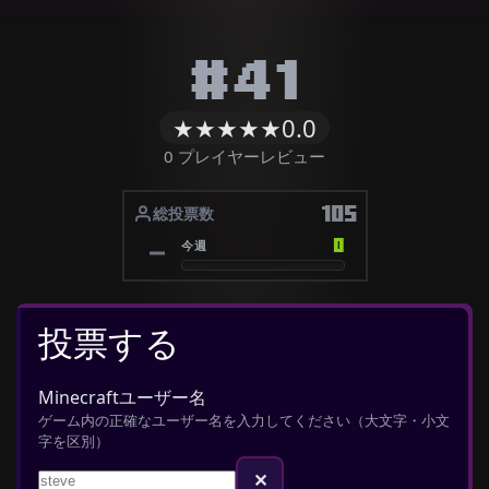
#41
★
★
★
★
★
0.0
0 プレイヤーレビュー
105
総投票数
0
今週
投票する
Minecraftユーザー名
ゲーム内の正確なユーザー名を入力してください（大文字・小文
字を区別）
✕