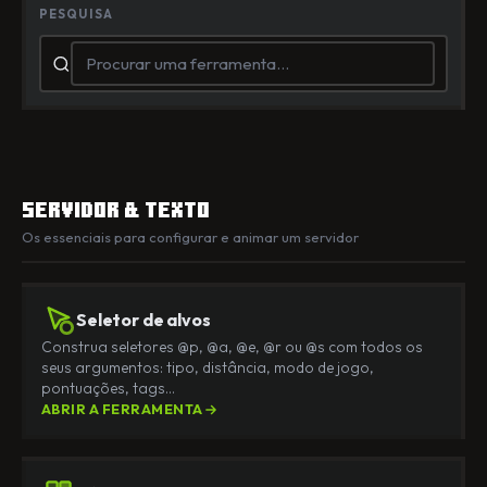
PESQUISA
Servidor & texto
Os essenciais para configurar e animar um servidor
Seletor de alvos
Construa seletores @p, @a, @e, @r ou @s com todos os
seus argumentos: tipo, distância, modo de jogo,
pontuações, tags…
ABRIR A FERRAMENTA