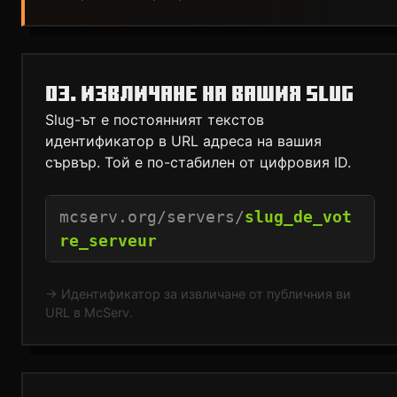
03. ИЗВЛИЧАНЕ НА ВАШИЯ SLUG
Slug-ът е постоянният текстов
идентификатор в URL адреса на вашия
сървър. Той е по-стабилен от цифровия ID.
mcserv.org/servers/
slug_de_vot
re_serveur
→ Идентификатор за извличане от публичния ви
URL в McServ.