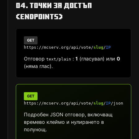
04. ТОЧКИ ЗА ДОСТЪП
(ENDPOINTS)
GET
https://mcserv.org/api/vote/
slug
/
IP
Отговор
:
1
(гласувал) или
0
text/plain
(няма глас).
GET
https://mcserv.org/api/vote/
slug
/
IP
/json
Подробен JSON отговор, включващ
времево клеймо и нулирането в
полунощ.