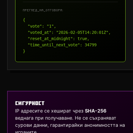
ПРЕГЛЕД_НА_ОТГОВОРА:
{

  "vote": "1",

  "voted_at": "2026-02-05T14:20:01Z",

  "reset_at_midnight": true,

  "time_until_next_vote": 34799

}
СИГУРНОСТ
IP адресите се хешират чрез
SHA-256
веднага при получаване. Не се съхраняват
сурови данни, гарантирайки анонимността на
играчите.