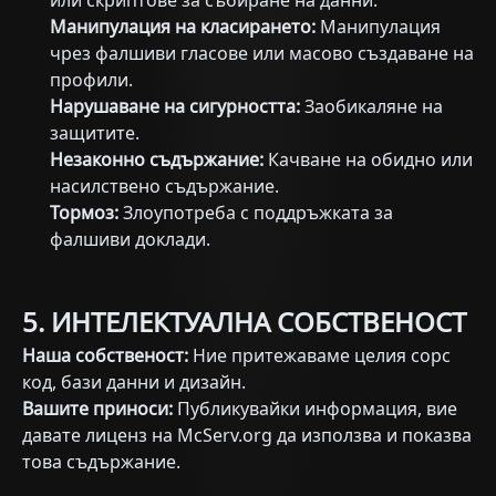
или скриптове за събиране на данни.
Манипулация на класирането:
Манипулация
чрез фалшиви гласове или масово създаване на
профили.
Нарушаване на сигурността:
Заобикаляне на
защитите.
Незаконно съдържание:
Качване на обидно или
насилствено съдържание.
Тормоз:
Злоупотреба с поддръжката за
фалшиви доклади.
5. ИНТЕЛЕКТУАЛНА СОБСТВЕНОСТ
Наша собственост:
Ние притежаваме целия сорс
код, бази данни и дизайн.
Вашите приноси:
Публикувайки информация, вие
давате лиценз на McServ.org да използва и показва
това съдържание.