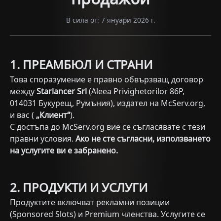
В сила от: 7 януари 2026 г.
1. ПРЕАМБЮЛ И СТРАНИ
Това споразумение е правно обвързващ договор
между
Starlancer Srl
(Aleea Privighetorilor 86P,
014031 Букурещ, Румъния), издател на McServ.org,
и вас (
„Клиент“
).
С достъпа до McServ.org вие се съгласявате с тези
правни условия.
Ако не сте съгласни, използването
на услугите ви е забранено.
2. ПРОДУКТИ И УСЛУГИ
Продуктите включват рекламни позиции
(Sponsored Slots) и Premium членства. Услугите се