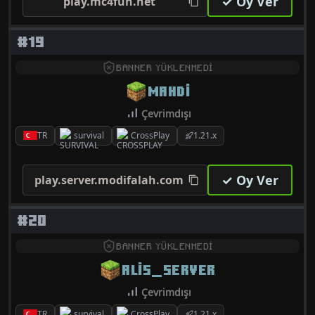
✓ Oy Ver
play.mc4fun.net
#19
BANNER YÜKLENMEDİ
MAHDI
Çevrimdışı
TR
survival
CrossPlay
1.21.x
✓ Oy Ver
play.server.modifalah.com
#20
BANNER YÜKLENMEDİ
ALIS_SERVER
Çevrimdışı
TR
survival
CrossPlay
1.21.x