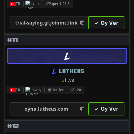
TR
smp
Paper 1.21.8
✓ Oy Ver
trial-saying.gl.joinmc.link
#11
LUTHEUS
7/8
TR
towny
Ödüller
1.20
✓ Oy Ver
oyna.lutheus.com
#12