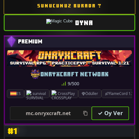
SUNUCUNUZ BURADA ?
OYNA
ONRYXCRAFT NETWORK
9/500
ES
survival
CrossPlay
Ödüller
FlameCord 1.7.x-
✓ Oy Ver
mc.onryxcraft.net
#1