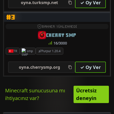
✓ Oy Ver
oyna.turksmp.net
#3
BANNER YÜKLENMEDİ
CHERRY SMP
16/3000
TR
smp
Purpur 1.20.4
✓ Oy Ver
oyna.cherrysmp.org
Minecraft sunucusuna mı
Ücretsiz
ihtiyacınız var?
deneyin