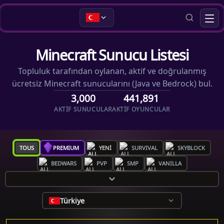
Minecraft Sunucu Listesi
Topluluk tarafından oylanan, aktif ve doğrulanmış
ücretsiz Minecraft sunucularını (Java ve Bedrock) bul.
3,000
441,891
AKTIF SUNUCULAR
AKTIF OYUNCULAR
TOUS
PREMIUM
YENI
SURVIVAL
SKYBLOCK
BEDWARS
PVP
SMP
VANILLA
Türkiye