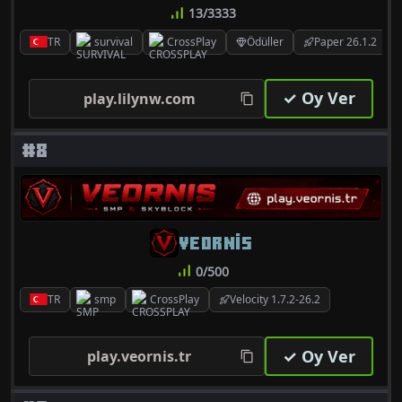
13/3333
TR
survival
CrossPlay
Ödüller
Paper 26.1.2
✓ Oy Ver
play.lilynw.com
#8
VEORNIS
0/500
TR
smp
CrossPlay
Velocity 1.7.2-26.2
✓ Oy Ver
play.veornis.tr