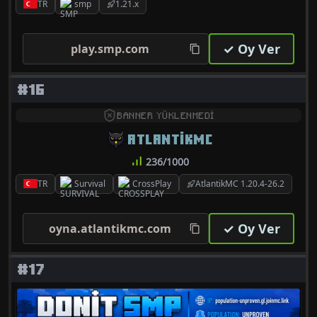
TR
smp
1.21.x
✓ Oy Ver
play.smp.com
#16
BANNER YÜKLENMEDİ
ATLANTIKMC
236/1000
TR
Survival
CrossPlay
AtlantikMC 1.20.4-26.2
✓ Oy Ver
oyna.atlantikmc.com
#17