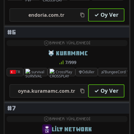
✓ Oy Ver
endoria.com.tr
#6
BANNER YÜKLENMEDİ
KURAMAMC
7/999
TR
survival
CrossPlay
Ödüller
BungeeCord 1.8.x
✓ Oy Ver
oyna.kuramamc.com.tr
#7
BANNER YÜKLENMEDİ
LILY NETWORK