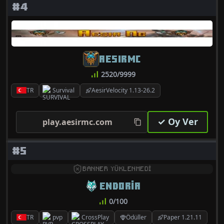
#4
AESIRMC
2520/9999
TR
Survival
AesirVelocity 1.13-26.2
✓ Oy Ver
play.aesirmc.com
#5
BANNER YÜKLENMEDİ
ENDORIA
0/100
TR
pvp
CrossPlay
Ödüller
Paper 1.21.11