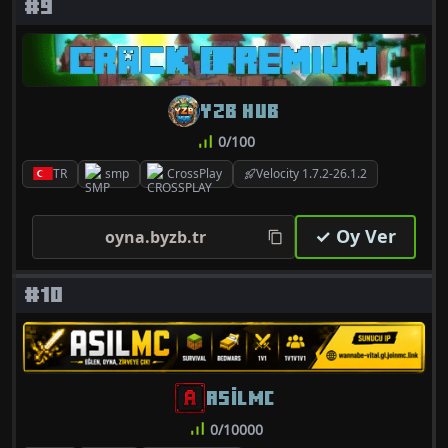
#9
YZB HUB
0/100
TR
smp
CrossPlay
Velocity 1.7.2-26.1.2
✓ Oy Ver
oyna.byzb.tr
#10
ASILMC
0/10000