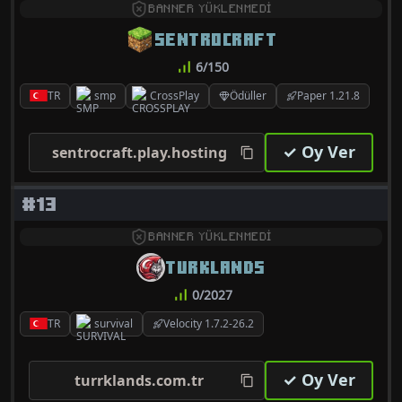
BANNER YÜKLENMEDİ
SENTROCRAFT
6/150
TR
smp
CrossPlay
Ödüller
Paper 1.21.8
✓ Oy Ver
sentrocraft.play.hosting
#13
BANNER YÜKLENMEDİ
TURKLANDS
0/2027
TR
survival
Velocity 1.7.2-26.2
✓ Oy Ver
turrklands.com.tr