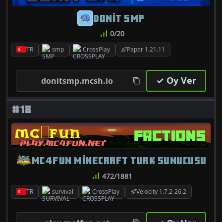
DONİT SMP
0/20
TR
smp
CrossPlay
Paper 1.21.11
✓ Oy Ver
donitsmp.mcsh.io
#18
MC4FUN MINECRAFT TURK SUNUCUSU
472/1881
TR
survival
CrossPlay
Velocity 1.7.2-26.2