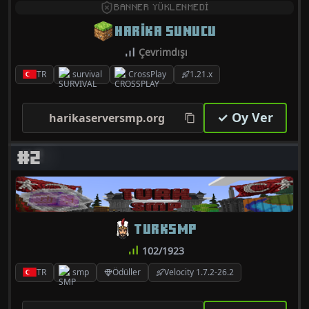
BANNER YÜKLENMEDİ
HARIKA SUNUCU
Çevrimdışı
TR
survival
CrossPlay
1.21.x
✓ Oy Ver
harikaserversmp.org
#2
TURKSMP
102/1923
TR
smp
Ödüller
Velocity 1.7.2-26.2