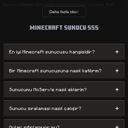
Sunucu listemiz tüm oyun türlerini kapsar: Survival, PvP,
Skyblock, RP, mini oyunlar ve daha fazlası. Sunucular
Daha fazla oku
∨
popülerlik, aktivite ve oylara göre sıralanır.
Minecraft Sunucu SSS
+
En iyi Minecraft sunucusu hangisidir?
+
Bir Minecraft sunucusuna nasıl katılırım?
+
Sunucumu McServ'e nasıl eklerim?
+
Sunucu sıralaması nasıl çalışır?
+
Oylar sıfırlanıyor mu?