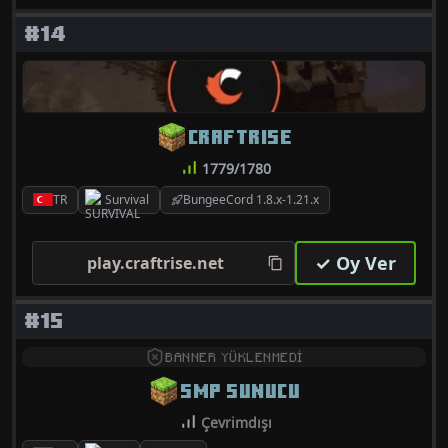
#14
CRAFTRISE
1779/1780
TR
Survival
BungeeCord 1.8.x-1.21.x
✓ Oy Ver
play.craftrise.net
#15
BANNER YÜKLENMEDİ
SMP SUNUCU
Çevrimdışı