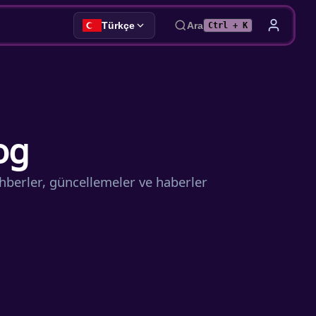
Türkçe
Ara
Ctrl + K
og
hberler, güncellemeler ve haberler