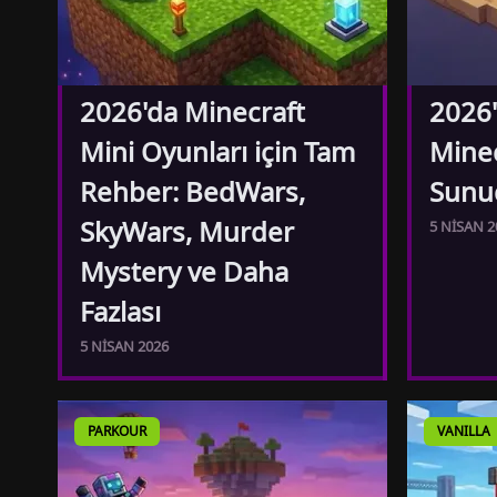
2026'da Minecraft
2026'
Mini Oyunları için Tam
Mine
Rehber: BedWars,
Sunuc
SkyWars, Murder
5 NISAN 2
Mystery ve Daha
Fazlası
5 NISAN 2026
PARKOUR
VANILLA