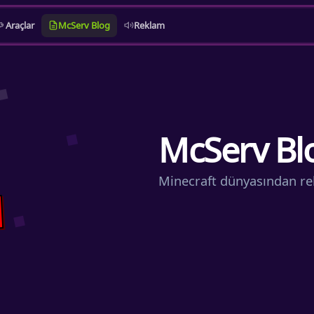
Araçlar
McServ Blog
Reklam
McServ Bl
Minecraft dünyasından re