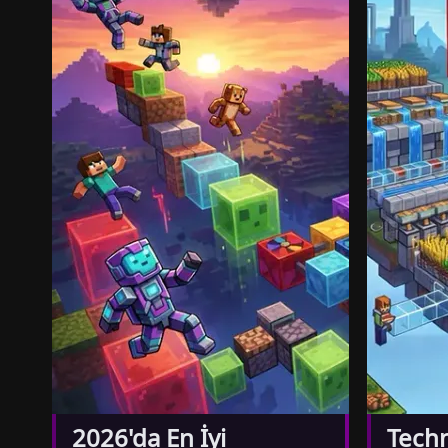
2026'da En İyi
Techn