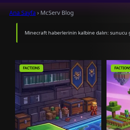
Ana Sayfa
›
McServ Blog
Minecraft haberlerinin kalbine dalın: sunucu gü
FACTIONS
FACTION