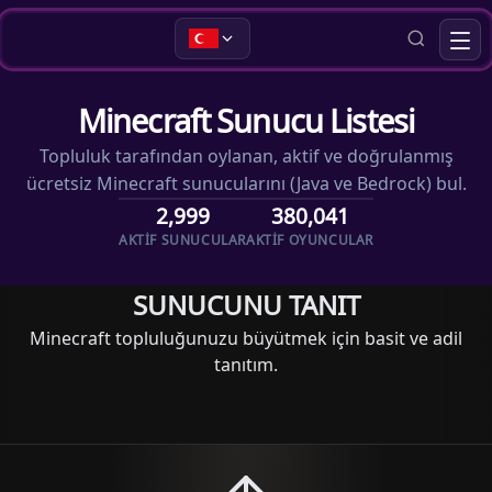
Minecraft Sunucu Listesi
Topluluk tarafından oylanan, aktif ve doğrulanmış
ücretsiz Minecraft sunucularını (Java ve Bedrock) bul.
2,999
380,041
AKTIF SUNUCULAR
AKTIF OYUNCULAR
SUNUCUNU TANIT
Minecraft topluluğunuzu büyütmek için basit ve adil
tanıtım.