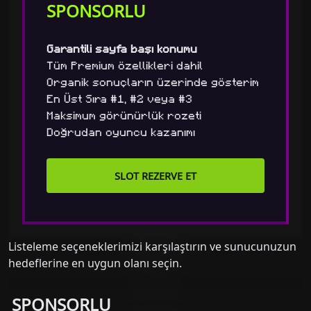
SPONSORLU
Garantili sayfa başı konumu
Tüm Premium özellikleri dahil
Organik sonuçların üzerinde gösterim
En Üst Sıra #1, #2 veya #3
Maksimum görünürlük rozeti
Doğrudan oyuncu kazanımı
SLOT REZERVE ET
Listeleme seçeneklerimizi karşılaştırın ve sunucunuzun
hedeflerine en uygun olanı seçin.
SPONSORLU