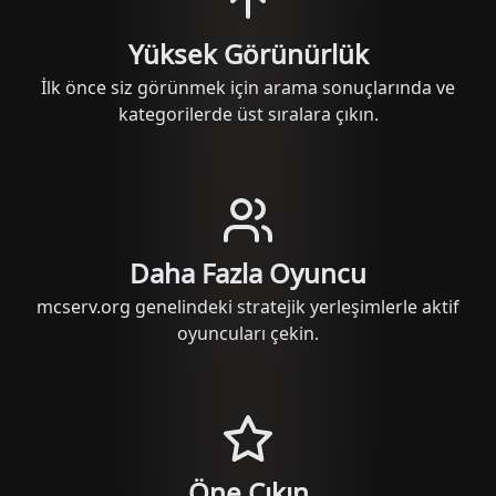
Yüksek Görünürlük
İlk önce siz görünmek için arama sonuçlarında ve
kategorilerde üst sıralara çıkın.
Daha Fazla Oyuncu
mcserv.org genelindeki stratejik yerleşimlerle aktif
oyuncuları çekin.
Öne Çıkın