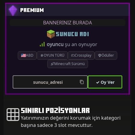
BANNERINIZ BURADA
SUNUCU ADI
oyuncu
şu an oynuyor
ABD
OYUN TÜRÜ
Crossplay
Ödüller
Minecraft Sürümü
sunucu_adresi
✓ Oy Ver
SINIRLI POZISYONLAR
Yatırımınızın değerini korumak için kategori
başına sadece 3 slot mevcuttur.