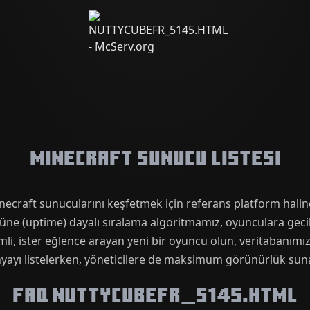
Minecraft Sunucu Listesi
ecraft sunucularını keşfetmek için referans platform haline
ne (uptime) dayalı sıralama algoritmamız, oyunculara gecikm
demli, ister eğlence arayan yeni bir oyuncu olun, veritaban
yayı listelerken, yöneticilere de maksimum görünürlük sun
FAQ NUTTYCUBEFR_5145.HTML