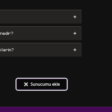
+
+
 nedir?
+
klerim?
+
Sunucumu ekle