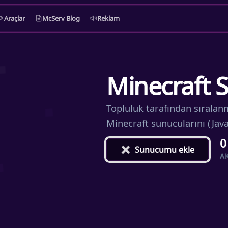
Araçlar
McServ Blog
Reklam
Minecraft S
Topluluk tarafından sıralan
Minecraft sunucularını (Jav
0
+
Sunucumu ekle
A