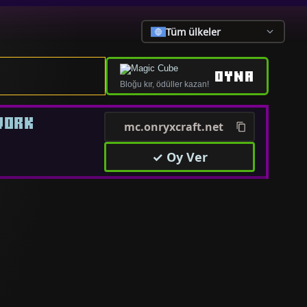
Tüm ülkeler
OYNA
Bloğu kır, ödüller kazan!
WORK
mc.onryxcraft.net
✓ Oy Ver