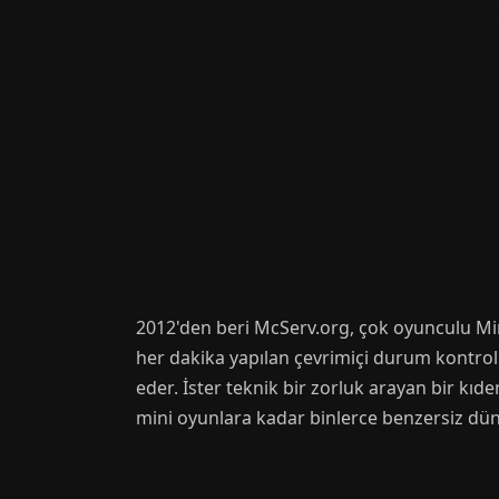
2012'den beri McServ.org, çok oyunculu Min
her dakika yapılan çevrimiçi durum kontrolü
eder. İster teknik bir zorluk arayan bir kı
mini oyunlara kadar binlerce benzersiz dün