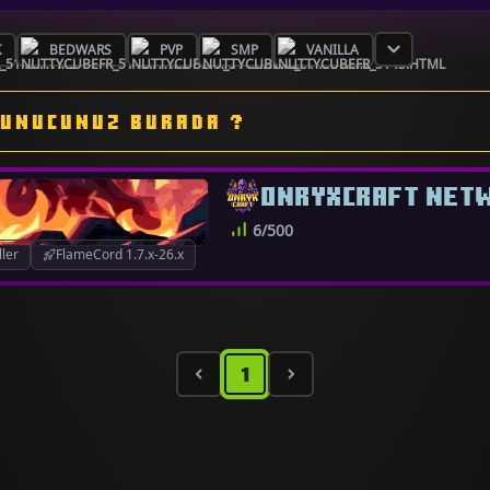
K
BEDWARS
PVP
SMP
VANILLA
UNUCUNUZ BURADA ?
ONRYXCRAFT NET
6/500
ler
FlameCord 1.7.x-26.x
1