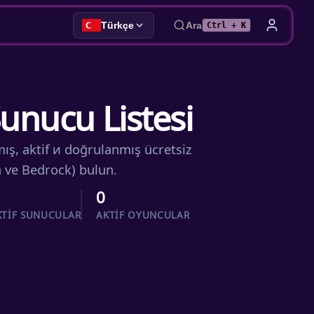
Türkçe
Ara
Ctrl + K
unucu Listesi
mış, aktif и doğrulanmış ücretsiz
a ve Bedrock) bulun.
0
KTIF SUNUCULAR
AKTIF OYUNCULAR