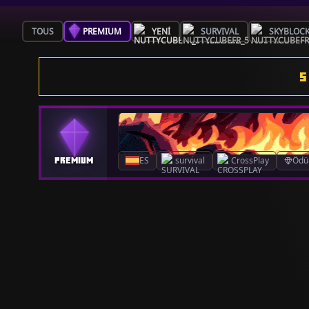
TOUS
PREMIUM
YENI
SURVIVAL
SKYBLOC
S
ES
survival
CrossPlay
Ödül