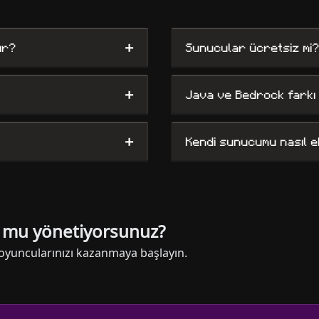
+
ır?
Sunucular ücretsiz mi?
+
Java ve Bedrock farkı
+
Kendi sunucumu nasıl e
u mu yönetiyorsunuz?
k oyuncularınızı kazanmaya başlayın.